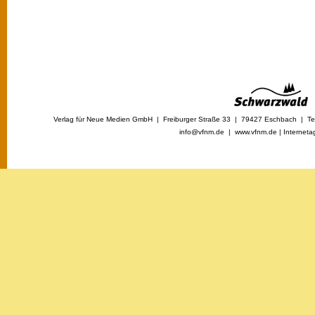
Verlag für Neue Medien GmbH | Freiburger Straße 33 | 79427 Eschbach | Tel
info@vfnm.de |
www.vfnm.de
|
Interneta