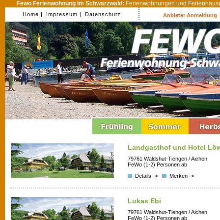
Fewo Ferienwohnung im Schwarzwald:
Ferienwohnungen und Ferienhäuser
Home |
Impressum |
Datenschutz
Anbieter Anmeldung
Landgasthof und Hotel Lö
79761 Waldshut-Tiengen / Aichen
FeWo (1-2) Personen ab
Details ->
Merken ->
Lukas Ebi
79761 Waldshut-Tiengen / Aichen
FeWo (1-2) Personen ab