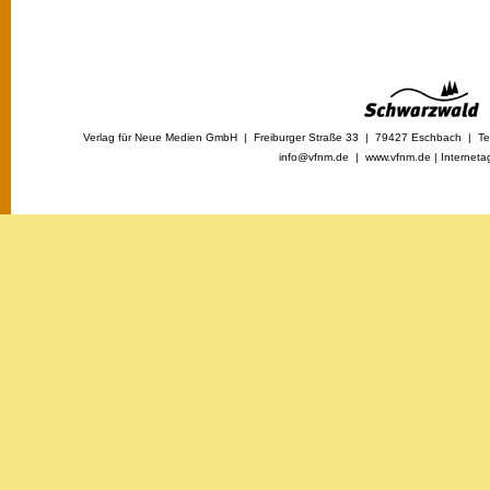
Verlag für Neue Medien GmbH | Freiburger Straße 33 | 79427 Eschbach | Tel
info@vfnm.de |
www.vfnm.de
|
Interneta