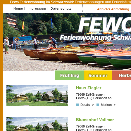
Fewo Ferienwohnung im Schwarzwald:
Ferienwohnungen und Ferienhäuser
Home |
Impressum |
Datenschutz
Anbieter Anmeldung
Haus Ziegler
79669 Zell-Gresgen
FeWo (1-2) Personen ab
Details ->
Merken ->
Blumenhof Vollmer
79669 Zell-Gresgen
FeWo (1-2) Personen ab