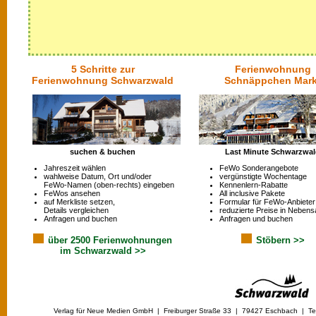
5 Schritte zur
Ferienwohnung
Ferienwohnung Schwarzwald
Schnäppchen Mark
suchen & buchen
Last Minute Schwarzwa
Jahreszeit wählen
FeWo Sonderangebote
wahlweise Datum, Ort und/oder
vergünstigte Wochentage
FeWo-Namen (oben-rechts) eingeben
Kennenlern-Rabatte
FeWos ansehen
All inclusive Pakete
auf Merkliste setzen,
Formular für FeWo-Anbieter
Details vergleichen
reduzierte Preise in Nebens
Anfragen und buchen
Anfragen und buchen
über 2500 Ferienwohnungen
Stöbern >>
im Schwarzwald >>
Verlag für Neue Medien GmbH | Freiburger Straße 33 | 79427 Eschbach | Tel