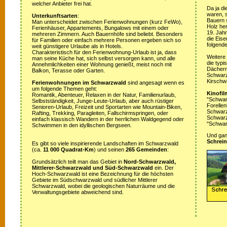
welcher Anbieter frei hat.
Da ja di
waren, s
Unterkunftsarten
:
Bauern 
Man unterscheidet zwischen Ferienwohnungen (kurz FeWo),
Holz her
Ferienhäuser, Appartements, Bungalows mit einem oder
19. Jah
mehreren Zimmern. Auch Bauernhöfe sind beliebt. Besonders
die Eis
für Familien oder einfach mehrere Personen ergeben sich so
folgende
weit günstigere Urlaube als in Hotels.
Charakteristisch für den Ferienwohnung-Urlaub ist ja, dass
Weitere
man seine Küche hat, sich selbst versorgen kann, und alle
die typ
Annehmlichkeiten einer Wohnung genießt, meist noch mit
Dächern
Balkon, Terasse oder Garten.
Schwarz
Kirschw
Ferienwohnungen im Schwarzwald
sind angesagt wenn es
um folgende Themen geht:
Kinofil
Romantik, Abenteuer, Relaxen in der Natur, Familienurlaub,
"Schwar
Selbstständigkeit, Junge-Leute-Urlaub, aber auch rüstiger
Forellen
Senioren-Urlaub, Freizeit und Sportarten wie Mountain-Biken,
Schwarzw
Rafting, Trekking, Paragleiten, Fallschirmspringen, oder
Schwarz
einfach klassisch Wandern in der herrlichen Waldgegend oder
"Schwar
Schwimmen in den idyllischen Bergseen.
Und ganz
Schrein
Es gibt so viele inspirierende Landschaften im Schwarzwald
(ca.
11 000 Quadrat-Km
) und seinen
265 Gemeinden
:
Grundsätzlich teilt man das Gebiet in
Nord-Schwarzwald,
Mittlerer-Schwarzwald und Süd-Schwarzwald
ein. Der
Hoch-Schwarzwald ist eine Bezeichnung für die höchsten
Gebiete im Südschwarzwald und südlicher Mittlerer
Schwarzwald, wobei die geologischen Naturräume und die
Verwaltungsgebiete abweichend sind.