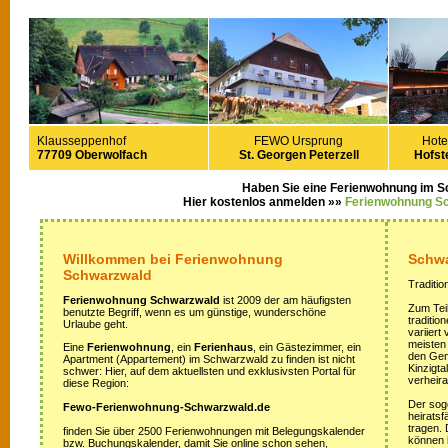
Klausseppenhof
FEWO Ursprung
Hote
77709 Oberwolfach
St. Georgen Peterzell
Hofste
Haben Sie eine Ferienwohnung im 
Hier kostenlos anmelden »»
Ferienwohnung S
Willkommen bei Ferienwohnung
Schwa
Schwarzwald
Traditio
Ferienwohnung Schwarzwald
ist 2009 der am häufigsten
Zum Teil
benutzte Begriff, wenn es um günstige, wunderschöne
traditi
Urlaube geht.
variiert
meisten
Eine
Ferienwohnung
, ein
Ferienhaus
, ein Gästezimmer, ein
den Gem
Apartment (Appartement) im Schwarzwald zu finden ist nicht
Kinzigta
schwer: Hier, auf dem aktuellsten und exklusivsten Portal für
verheira
diese Region:
Der sog
Fewo-Ferienwohnung-Schwarzwald.de
heirats
tragen.
finden Sie über 2500 Ferienwohnungen mit Belegungskalender
können 
bzw. Buchungskalender, damit Sie online schon sehen,