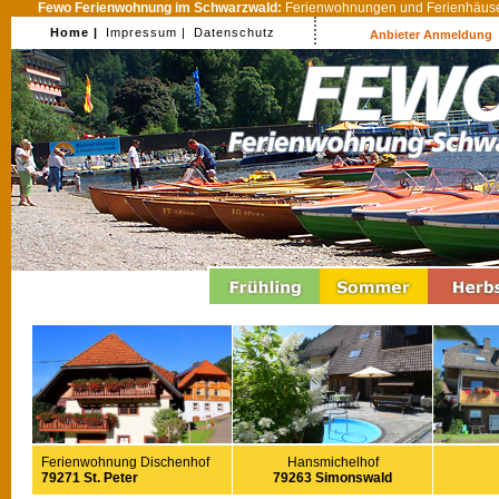
Fewo Ferienwohnung im Schwarzwald:
Ferienwohnungen und Ferienhäuser
Home |
Impressum |
Datenschutz
Anbieter Anmeldung
Ferienwohnung Dischenhof
Hansmichelhof
79271 St. Peter
79263 Simonswald