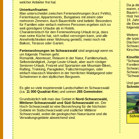
welcher Anbieter frei hat.
Da ja di
waren, s
Unterkunftsarten
:
Bauern 
Man unterscheidet zwischen Ferienwohnungen (kurz FeWo),
Holz her
Ferienhäuser, Appartements, Bungalows mit einem oder
19. Jah
mehreren Zimmern. Auch Bauernhöfe sind beliebt. Besonders
die Eis
für Familien oder einfach mehrere Personen ergeben sich so
folgende
weit günstigere Urlaube als in Hotels.
Charakteristisch für den Ferienwohnung-Urlaub ist ja, dass
Weitere
man seine Küche hat, sich selbst versorgen kann, und alle
die typ
Annehmlichkeiten einer Wohnung genießt, meist noch mit
Dächern
Balkon, Terasse oder Garten.
Schwarz
Kirschw
Ferienwohnungen im Schwarzwald
sind angesagt wenn es
um folgende Themen geht:
Kinofil
Romantik, Abenteuer, Relaxen in der Natur, Familienurlaub,
"Schwar
Selbstständigkeit, Junge-Leute-Urlaub, aber auch rüstiger
Forellen
Senioren-Urlaub, Freizeit und Sportarten wie Mountain-Biken,
Schwarzw
Rafting, Trekking, Paragleiten, Fallschirmspringen, oder
Schwarz
einfach klassisch Wandern in der herrlichen Waldgegend oder
"Schwar
Schwimmen in den idyllischen Bergseen.
Und ganz
Schrein
Es gibt so viele inspirierende Landschaften im Schwarzwald
(ca.
11 000 Quadrat-Km
) und seinen
265 Gemeinden
:
Grundsätzlich teilt man das Gebiet in
Nord-Schwarzwald,
Mittlerer-Schwarzwald und Süd-Schwarzwald
ein. Der
Hoch-Schwarzwald ist eine Bezeichnung für die höchsten
Gebiete im Südschwarzwald und südlicher Mittlerer
Schwarzwald, wobei die geologischen Naturräume und die
Verwaltungsgebiete abweichend sind.