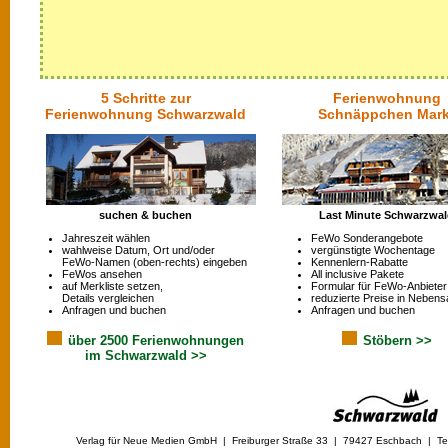
5 Schritte zur
Ferienwohnung
Ferienwohnung Schwarzwald
Schnäppchen Mark
suchen & buchen
Last Minute Schwarzwa
Jahreszeit wählen
FeWo Sonderangebote
wahlweise Datum, Ort und/oder
vergünstigte Wochentage
FeWo-Namen (oben-rechts) eingeben
Kennenlern-Rabatte
FeWos ansehen
All inclusive Pakete
auf Merkliste setzen,
Formular für FeWo-Anbieter
Details vergleichen
reduzierte Preise in Nebens
Anfragen und buchen
Anfragen und buchen
über 2500 Ferienwohnungen
Stöbern >>
im Schwarzwald >>
Verlag für Neue Medien GmbH | Freiburger Straße 33 | 79427 Eschbach | Tel