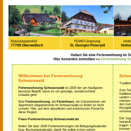
Klausseppenhof
FEWO Ursprung
Hote
77709 Oberwolfach
St. Georgen Peterzell
Hofste
Haben Sie eine Ferienwohnung im 
Hier kostenlos anmelden »»
Ferienwohnung S
Willkommen bei Ferienwohnung
Schwa
Schwarzwald
Traditio
Ferienwohnung Schwarzwald
ist 2009 der am häufigsten
Zum Teil
benutzte Begriff, wenn es um günstige, wunderschöne
traditi
Urlaube geht.
variiert
meisten
Eine
Ferienwohnung
, ein
Ferienhaus
, ein Gästezimmer, ein
den Gem
Apartment (Appartement) im Schwarzwald zu finden ist nicht
Kinzigta
schwer: Hier, auf dem aktuellsten und exklusivsten Portal für
verheira
diese Region:
Der sog
Fewo-Ferienwohnung-Schwarzwald.de
heirats
tragen.
finden Sie über 2500 Ferienwohnungen mit Belegungskalender
können 
bzw. Buchungskalender, damit Sie online schon sehen,