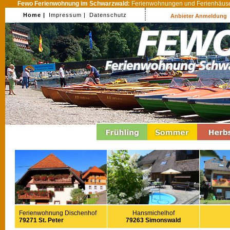
Fewo Ferienwohnung im Schwarzwald:
Ferienwohnungen und Ferienhäuser
Home |
Impressum |
Datenschutz
Anbieter Anmeldung
Ferienwohnung Dischenhof
Hansmichelhof
79271 St. Peter
79263 Simonswald