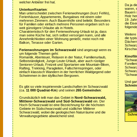
welcher Anbieter frei hat.
Da ja di
waren, s
Unterkunftsarten
:
Bauern 
Man unterscheidet zwischen Ferienwohnungen (kurz FeWo),
Holz her
Ferienhäuser, Appartements, Bungalows mit einem oder
19. Jah
mehreren Zimmern. Auch Bauernhöfe sind beliebt. Besonders
die Eis
für Familien oder einfach mehrere Personen ergeben sich so
folgende
weit günstigere Urlaube als in Hotels.
Charakteristisch für den Ferienwohnung-Urlaub ist ja, dass
Weitere
man seine Küche hat, sich selbst versorgen kann, und alle
die typ
Annehmlichkeiten einer Wohnung genießt, meist noch mit
Dächern
Balkon, Terasse oder Garten.
Schwarz
Kirschw
Ferienwohnungen im Schwarzwald
sind angesagt wenn es
um folgende Themen geht:
Kinofil
Romantik, Abenteuer, Relaxen in der Natur, Familienurlaub,
"Schwar
Selbstständigkeit, Junge-Leute-Urlaub, aber auch rüstiger
Forellen
Senioren-Urlaub, Freizeit und Sportarten wie Mountain-Biken,
Schwarzw
Rafting, Trekking, Paragleiten, Fallschirmspringen, oder
Schwarz
einfach klassisch Wandern in der herrlichen Waldgegend oder
"Schwar
Schwimmen in den idyllischen Bergseen.
Und ganz
Schrein
Es gibt so viele inspirierende Landschaften im Schwarzwald
(ca.
11 000 Quadrat-Km
) und seinen
265 Gemeinden
:
Grundsätzlich teilt man das Gebiet in
Nord-Schwarzwald,
Mittlerer-Schwarzwald und Süd-Schwarzwald
ein. Der
Hoch-Schwarzwald ist eine Bezeichnung für die höchsten
Gebiete im Südschwarzwald und südlicher Mittlerer
Schwarzwald, wobei die geologischen Naturräume und die
Verwaltungsgebiete abweichend sind.