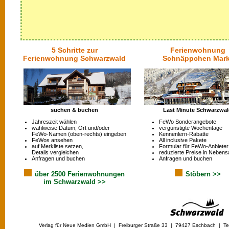
5 Schritte zur
Ferienwohnung
Ferienwohnung Schwarzwald
Schnäppchen Mark
suchen & buchen
Last Minute Schwarzwa
Jahreszeit wählen
FeWo Sonderangebote
wahlweise Datum, Ort und/oder
vergünstigte Wochentage
FeWo-Namen (oben-rechts) eingeben
Kennenlern-Rabatte
FeWos ansehen
All inclusive Pakete
auf Merkliste setzen,
Formular für FeWo-Anbieter
Details vergleichen
reduzierte Preise in Nebens
Anfragen und buchen
Anfragen und buchen
über 2500 Ferienwohnungen
Stöbern >>
im Schwarzwald >>
Verlag für Neue Medien GmbH | Freiburger Straße 33 | 79427 Eschbach | Tel