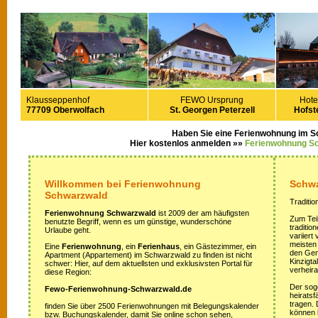
Klausseppenhof
FEWO Ursprung
Hote
77709 Oberwolfach
St. Georgen Peterzell
Hofste
Haben Sie eine Ferienwohnung im 
Hier kostenlos anmelden »»
Ferienwohnung S
Willkommen bei Ferienwohnung
Schwa
Schwarzwald
Traditio
Ferienwohnung Schwarzwald
ist 2009 der am häufigsten
Zum Teil
benutzte Begriff, wenn es um günstige, wunderschöne
traditi
Urlaube geht.
variiert
meisten
Eine
Ferienwohnung
, ein
Ferienhaus
, ein Gästezimmer, ein
den Gem
Apartment (Appartement) im Schwarzwald zu finden ist nicht
Kinzigta
schwer: Hier, auf dem aktuellsten und exklusivsten Portal für
verheira
diese Region:
Der sog
Fewo-Ferienwohnung-Schwarzwald.de
heirats
tragen.
finden Sie über 2500 Ferienwohnungen mit Belegungskalender
können 
bzw. Buchungskalender, damit Sie online schon sehen,