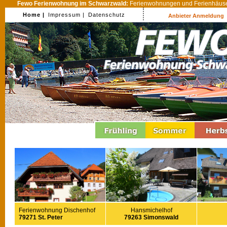
Fewo Ferienwohnung im Schwarzwald:
Ferienwohnungen und Ferienhäuser
Home |
Impressum |
Datenschutz
Anbieter Anmeldung
Ferienwohnung Dischenhof
Hansmichelhof
79271 St. Peter
79263 Simonswald