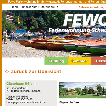
Fewo Ferienwohnung im Schwarzwald:
Ferienwohnungen und Ferienhäuser
Home |
Impressum |
Datenschutz
Anbieter Anmeldung
<- Zurück zur Übersicht
Gästehaus Höferlin
Im Kirschgarten 10
79415 Bad Bellingen-Bamlach
Telefon: 07635/392
Telefax: 07635/823440
Eigenschaften
Homepage:www.haus-hoeferlin.de/...