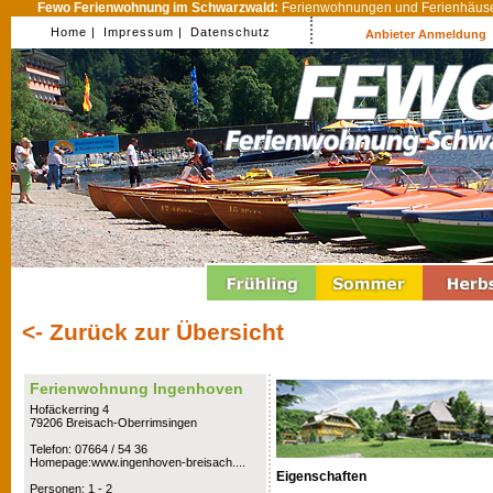
Fewo Ferienwohnung im Schwarzwald:
Ferienwohnungen und Ferienhäuser
Home |
Impressum |
Datenschutz
Anbieter Anmeldung
<- Zurück zur Übersicht
Ferienwohnung Ingenhoven
Hofäckerring 4
79206 Breisach-Oberrimsingen
Telefon: 07664 / 54 36
Homepage:www.ingenhoven-breisach....
Eigenschaften
Personen: 1 - 2