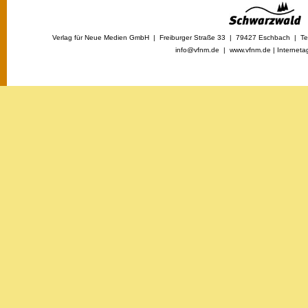
Verlag für Neue Medien GmbH | Freiburger Straße 33 | 79427 Eschbach | Tel
info@vfnm.de |
www.vfnm.de
|
Interneta