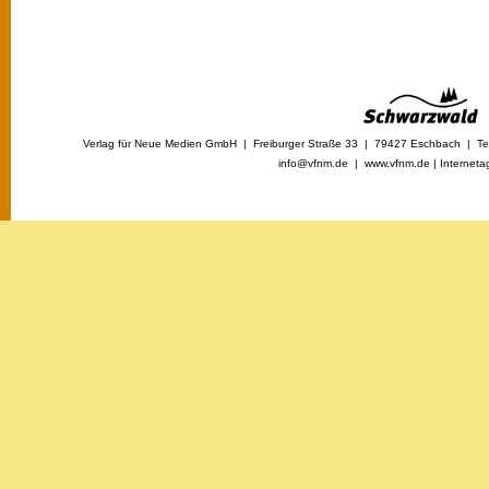
Verlag für Neue Medien GmbH | Freiburger Straße 33 | 79427 Eschbach | Tel
info@vfnm.de |
www.vfnm.de
|
Interneta