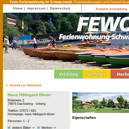
Fewo Ferienwohnung im Schwarzwald:
Ferienwohnungen und Ferienhäuser
Home |
Impressum |
Datenschutz
Anbieter Anmeldung
<- Zurück zur Übersicht
Haus Hildegard Ebner
Rüttewies 2
79875 Dachsberg - Urberg
Telefon: 07672 / 681
Homepage: haus-hildegard-ebner
Eigenschaften
Personen: 1 - 2
weitere Bilder ->
Merken ->