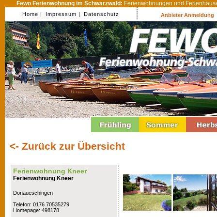
Fewo Ferienwohnung im Schwarzwald:
Ferienwohnungen und Ferienhäuser
Home |
Impressum |
Datenschutz
Anbieter Anmeldung
<- Zurück zur Übersicht
Ferienwohnung Kneer
Ferienwohnung Kneer
Donaueschingen
Telefon: 0176 70535279
Homepage: 498178