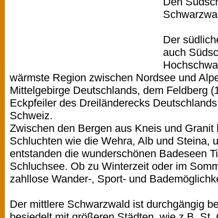
Den Südsch
Schwarzwal
Der südlich
auch Südsc
Hochschwar
wärmste Region zwischen Nordsee und Alpen
Mittelgebirge Deutschlands, dem Feldberg (
Eckpfeiler des Dreiländerecks Deutschlands
Schweiz.
Zwischen den Bergen aus Kneis und Granit 
Schluchten wie die Wehra, Alb und Steina, 
entstanden die wunderschönen Badeseen Tit
Schluchsee. Ob zu Winterzeit oder im Somm
zahllose Wander-, Sport- und Bademöglichke
Der mittlere Schwarzwald ist durchgängig b
besiedelt mit größeren Städten, wie z.B. St