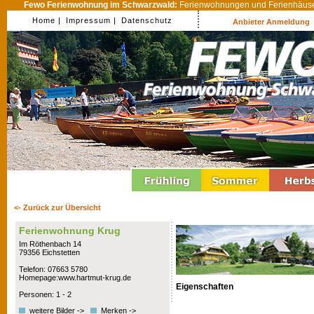
Fewo Ferienwohnung im Schwarzwald:
Ferienwohnungen und Ferienhäuser
Home |
Impressum |
Datenschutz
Anbieter Anmeldung
<- Zurück zur Übersicht
Ferienwohnung Krug
Im Röthenbach 14
79356 Eichstetten
Telefon: 07663 5780
Homepage:www.hartmut-krug.de
Eigenschaften
Personen: 1 - 2
weitere Bilder ->
Merken ->