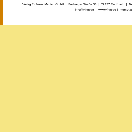
Verlag für Neue Medien GmbH | Freiburger Straße 33 | 79427 Eschbach | Tel
info@vfnm.de |
www.vfnm.de
|
Interneta