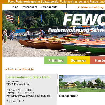
Fewo Ferienwohnung im Schwarzwald:
Ferienwohnungen und Ferienhäuser
Home |
Impressum |
Datenschutz
Anbieter Anmeldung
<- Zurück zur Übersicht
Ferienwohnung Silvia Herb
Neustraße 19
79312 Emmendingen
Telefon: 07641 - 47605
Telefax: 07641 - 934127
Eigenschaften
Homepage:www.privatzimmer-herb.de...
Personen: 1 - 2