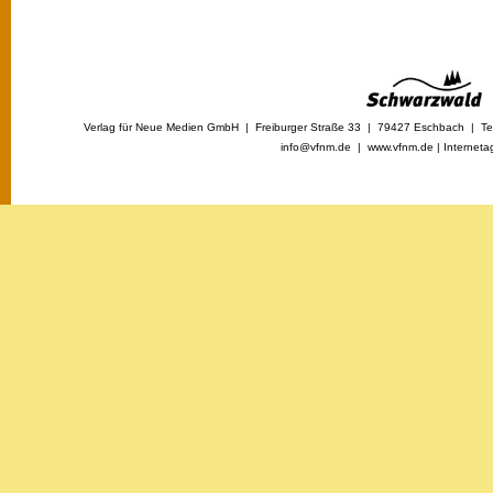
Verlag für Neue Medien GmbH | Freiburger Straße 33 | 79427 Eschbach | Tel
info@vfnm.de |
www.vfnm.de
|
Interneta