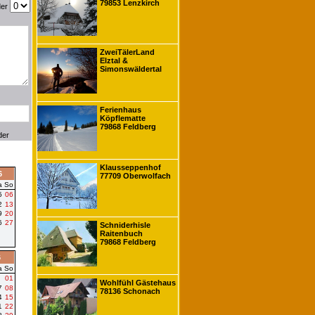
79853 Lenzkirch
der
ZweiTälerLand
Elztal &
Simonswäldertal
Ferienhaus
Köpflematte
79868 Feldberg
der
Klausseppenhof
6
77709 Oberwolfach
a
So
5
06
2
13
9
20
6
27
Schniderhisle
Raitenbuch
79868 Feldberg
6
a
So
01
Wohlfühl Gästehaus
7
08
78136 Schonach
4
15
1
22