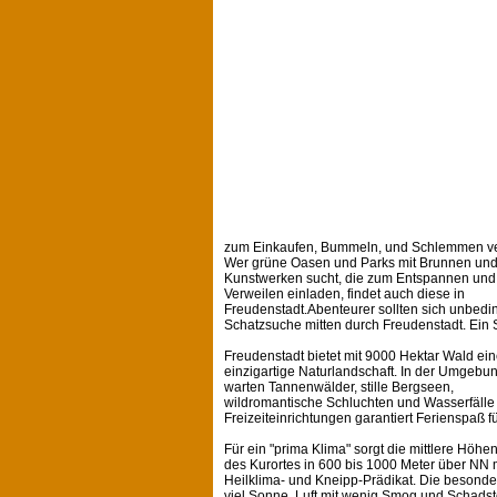
zum Einkaufen, Bummeln, und Schlemmen ver
Wer grüne Oasen und Parks mit Brunnen un
Kunstwerken sucht, die zum Entspannen und
Verweilen einladen, findet auch diese in
Freudenstadt.Abenteurer sollten sich unbe
Schatzsuche mitten durch Freudenstadt. Ein S
Freudenstadt bietet mit 9000 Hektar Wald ei
einzigartige Naturlandschaft. In der Umgebu
warten Tannenwälder, stille Bergseen,
wildromantische Schluchten und Wasserfälle 
Freizeiteinrichtungen garantiert Ferienspaß f
Für ein "prima Klima" sorgt die mittlere Höhe
des Kurortes in 600 bis 1000 Meter über NN 
Heilklima- und Kneipp-Prädikat. Die besonde
viel Sonne, Luft mit wenig Smog und Schadst