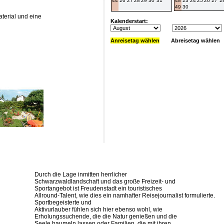
44
26
27
28
29
30
31
48
23
24
25
26
27
2
49
30
terial und eine
Kalenderstart:
Anreisetag wählen
Abreisetag wählen
Durch die Lage inmitten herrlicher
Schwarzwaldlandschaft und das große Freizeit- und
Sportangebot ist Freudenstadt ein touristisches
Allround-Talent, wie dies ein namhafter Reisejournalist formulierte.
Sportbegeisterte und
Aktivurlauber fühlen sich hier ebenso wohl, wie
Erholungssuchende, die die Natur genießen und die
Seele baumeln lassen oder Familien, die mit ihren