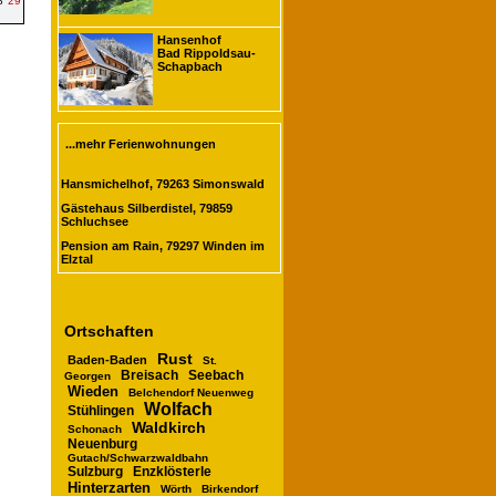
8
29
Hansenhof
Bad Rippoldsau-
Schapbach
...mehr Ferienwohnungen
Hansmichelhof, 79263 Simonswald
Gästehaus Silberdistel, 79859
Schluchsee
Pension am Rain, 79297 Winden im
Elztal
Ortschaften
Rust
Baden-Baden
St.
Breisach
Seebach
Georgen
Wieden
Belchendorf Neuenweg
Wolfach
Stühlingen
Waldkirch
Schonach
Neuenburg
Gutach/Schwarzwaldbahn
Sulzburg
Enzklösterle
Hinterzarten
Wörth
Birkendorf