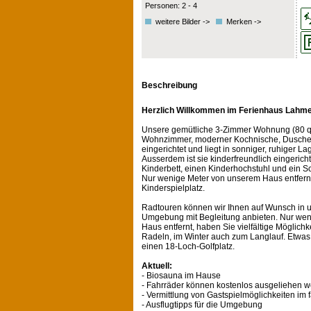
Personen: 2 - 4
weitere Bilder ->
Merken ->
Beschreibung
Herzlich Willkommen im Ferienhaus Lahm
Unsere gemütliche 3-Zimmer Wohnung (80 q
Wohnzimmer, moderner Kochnische, Dusche u
eingerichtet und liegt in sonniger, ruhiger La
Ausserdem ist sie kinderfreundlich eingerich
Kinderbett, einen Kinderhochstuhl und ein Sc
Nur wenige Meter von unserem Haus entfernt
Kinderspielplatz.
Radtouren können wir Ihnen auf Wunsch in u
Umgebung mit Begleitung anbieten. Nur we
Haus entfernt, haben Sie vielfältige Möglic
Radeln, im Winter auch zum Langlauf. Etwas 
einen 18-Loch-Golfplatz.
Aktuell:
- Biosauna im Hause
- Fahrräder können kostenlos ausgeliehen 
- Vermittlung von Gastspielmöglichkeiten im f
- Ausflugtipps für die Umgebung