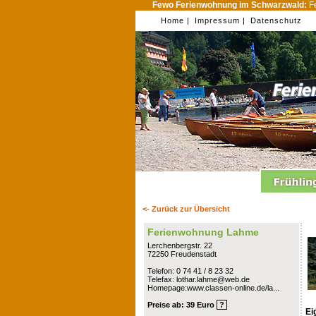
Fewo Ferienwohnung im Schwarzwald:
Fe
Home |
Impressum |
Datenschutz
<- Zurück zur Übersicht
Ferienwohnung Lahme
Lerchenbergstr. 22
72250 Freudenstadt
Telefon: 0 74 41 / 8 23 32
Telefax: lothar.lahme@web.de
Homepage:www.classen-online.de/la...
Preise ab: 39 Euro
?
Ei