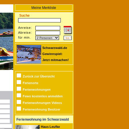
Meine Merkliste
Suche
Anreise:
Abreise:
für min.
Schwarzwald.de
Gewinnspiel:
Jetzt mitmachen!
Zurück zur Übersicht
Ferienorte
Ferienwohnungen
Fewo kostenlos anmelden
Ferienwohnungen Videos
Ferienwohnung Besitzer
Ferienwohnung im Schwarzwald
Haus Leufke