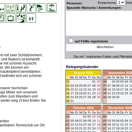
Erwachsene.
Kin
Personen:
Spezielle Wünsche / Anmerkungen:
auf FeWo registrieren
e
Abschicken
m mit zwei Schlafzimmern,
Die mit * markierten Felder sind Pflichtfel
nd Balkon) ist komplett
ge mit schöner Aussicht.
Belegungskalender
tet. Wir können ein
haukelpferd bereitstellen.
August 2026
September 202
 befindet sich ein schöner
Mo
Di
Mi
Do
Fr
Sa
So
Mo
Di
Mi
Do
Fr
S
31
01
02
36
01
02
03
04
0
32
03
04
05
06
07
08
09
37
07
08
09
10
11
1
nserer herrlichen
33
10
11
12
13
14
15
16
38
14
15
16
17
18
1
nige Meter von unserem
34
17
18
19
20
21
22
23
39
21
22
23
24
25
2
hkeiten zum Wandern und
35
24
25
26
27
28
29
30
40
28
29
30
weiter weg (3 km) finden Sie
36
31
Oktober 2026
November 202
Mo
Di
Mi
Do
Fr
Sa
So
Mo
Di
Mi
Do
Fr
S
40
01
02
03
04
44
werden
41
05
06
07
08
09
10
11
45
02
03
04
05
06
0
42
12
13
14
15
16
17
18
46
09
10
11
12
13
1
amiliären Tennisclub vor Ort
43
19
20
21
22
23
24
25
47
16
17
18
19
20
2