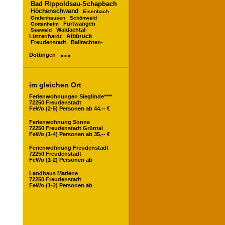
Bad Rippoldsau-Schapbach
Höchenschwand
Eisenbach
Grafenhausen
Schönwald
Furtwangen
Gottenheim
Waldachtal-
Seewald
Albbruck
Lützenhardt
Freudenstadt
Ballrechten-
...
Dottingen
im gleichen Ort
Ferienwohnungen Sieglinde****
72250 Freudenstadt
FeWo (2-5) Personen ab 44.-- €
Ferienwohnung Sonne
72250 Freudenstadt Grüntal
FeWo (1-4) Personen ab 35,-- €
Ferienwohnung Freudenstadt
72250 Freudenstadt
FeWo (1-2) Personen ab
Landhaus Marlene
72250 Freudenstadt
FeWo (1-2) Personen ab