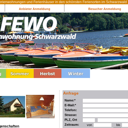
rienwohnungen und Ferienhäuser in den schönsten Ferienorten im Schwarzwald
Anbieter Anmeldung
Besucher Anmeldung
Anfrage
Name:*
E-Mail:*
Telefon:
Strasse:
PLZ, Ort
Zeitraum:
von
bis
genschaften