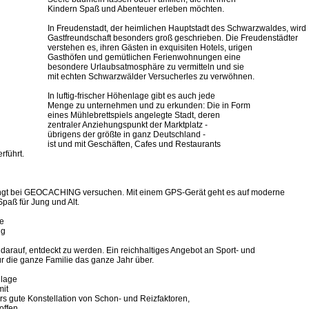
Kindern Spaß und Abenteuer erleben möchten.
In Freudenstadt, der heimlichen Hauptstadt des Schwarzwaldes, wird
Gastfreundschaft besonders groß geschrieben. Die Freudenstädter
verstehen es, ihren Gästen in exquisiten Hotels, urigen
Gasthöfen und gemütlichen Ferienwohnungen eine
besondere Urlaubsatmosphäre zu vermitteln und sie
mit echten Schwarzwälder Versucherles zu verwöhnen.
In luftig-frischer Höhenlage gibt es auch jede
Menge zu unternehmen und zu erkunden: Die in Form
eines Mühlebrettspiels angelegte Stadt, deren
zentraler Anziehungspunkt der Marktplatz -
übrigens der größte in ganz Deutschland -
ist und mit Geschäften, Cafes und Restaurants
führt.
d
dingt bei GEOCACHING versuchen. Mit einem GPS-Gerät geht es auf moderne
paß für Jung und Alt.
ne
ng
darauf, entdeckt zu werden. Ein reichhaltiges Angebot an Sport- und
ür die ganze Familie das ganze Jahr über.
nlage
mit
rs gute Konstellation von Schon- und Reizfaktoren,
offen