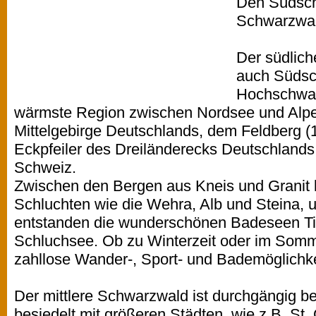
Den Südsch
Schwarzwal
Der südlich
auch Südsc
Hochschwar
wärmste Region zwischen Nordsee und Alpen
Mittelgebirge Deutschlands, dem Feldberg (
Eckpfeiler des Dreiländerecks Deutschlands
Schweiz.
Zwischen den Bergen aus Kneis und Granit 
Schluchten wie die Wehra, Alb und Steina, 
entstanden die wunderschönen Badeseen Tit
Schluchsee. Ob zu Winterzeit oder im Somm
zahllose Wander-, Sport- und Bademöglichke
Der mittlere Schwarzwald ist durchgängig b
besiedelt mit größeren Städten, wie z.B. St