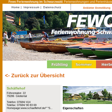
Fewo Ferienwohnung im Schwarzwald:
Ferienwohnungen und Ferienhäuser
Home |
Impressum |
Datenschutz
Anbieter Anmeldung
<- Zurück zur Übersicht
Schäflehof
Föhrentalstr. 22
79286 Glottertal
Telefon: 07684/ 414
Telefax: 07684/ 90 83 69
Eigenschaften
Homepage:www.schaeflehof.de/" "S...