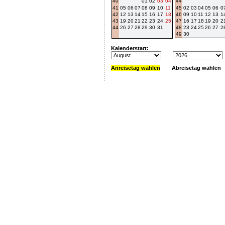
40
01
02
03
04
44
41
05
06
07
08
09
10
11
45
02
03
04
05
06
0
42
12
13
14
15
16
17
18
46
09
10
11
12
13
1
43
19
20
21
22
23
24
25
47
16
17
18
19
20
2
44
26
27
28
29
30
31
48
23
24
25
26
27
2
49
30
Kalenderstart:
Anreisetag wählen
Abreisetag wählen