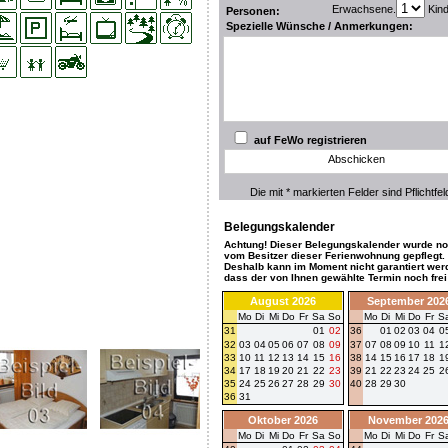
Erwachsene.
Kin
Personen:
Spezielle Wünsche / Anmerkungen:
auf FeWo registrieren
Abschicken
Die mit * markierten Felder sind Pflichtfel
Belegungskalender
Achtung! Dieser Belegungskalender wurde no
vom Besitzer dieser Ferienwohnung gepflegt.
Deshalb kann im Moment nicht garantiert wer
dass der von Ihnen gewählte Termin noch frei 
August 2026
September 202
Mo
Di
Mi
Do
Fr
Sa
So
Mo
Di
Mi
Do
Fr
S
31
01
02
36
01
02
03
04
0
32
03
04
05
06
07
08
09
37
07
08
09
10
11
1
33
10
11
12
13
14
15
16
38
14
15
16
17
18
1
34
17
18
19
20
21
22
23
39
21
22
23
24
25
2
35
24
25
26
27
28
29
30
40
28
29
30
36
31
Oktober 2026
November 202
Mo
Di
Mi
Do
Fr
Sa
So
Mo
Di
Mi
Do
Fr
S