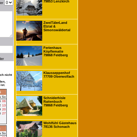
79853 Lenzkirch
der
ZweiTälerLand
Elztal &
Simonswäldertal
Ferienhaus
Köpflematte
79868 Feldberg
der
Klausseppenhof
ch nicht
77709 Oberwolfach
den,
ist.
6
a
So
Schniderhisle
5
06
Raitenbuch
79868 Feldberg
2
13
9
20
6
27
Wohlfühl Gästehaus
78136 Schonach
6
a
So