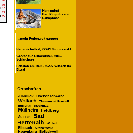
01
7
08
4
15
Hansenhof
1
22
Bad Rippoldsau-
8
29
Schapbach
...mehr Ferienwohnungen
Hansmichelhof, 79263 Simonswald
Gästehaus Silberdistel, 79859
Schluchsee
Pension am Rain, 79297 Winden im
Elztal
Ortschaften
Albbruck
Höchenschwand
Wolfach
Zimmern ob Rottweil
Bühlertal
Stockmatt
Müllheim
Feldberg
Bad
Auggen
Herrenalb
Wutach
Biberach
Simmersfeld
Neuenburg
Bollschweil