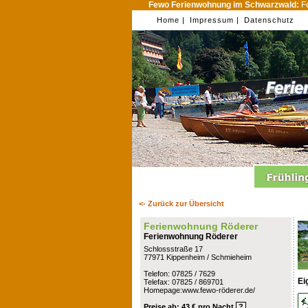
Fewo Ferienwohnung im Schwarzwald:
Fe
Home |
Impressum |
Datenschutz
<- Zurück zur Übersicht
Ferienwohnung Röderer
Ferienwohnung Röderer
Schlossstraße 17
77971 Kippenheim / Schmieheim
Telefon: 07825 / 7629
Ei
Telefax: 07825 / 869701
Homepage:www.fewo-röderer.de/
Preise ab: 43 € pro Nacht
?