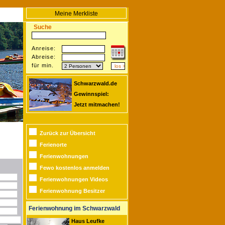
Meine Merkliste
Suche
Anreise:
Abreise:
für min.
Schwarzwald.de
Gewinnspiel:
Jetzt mitmachen!
Zurück zur Übersicht
Ferienorte
Ferienwohnungen
Fewo kostenlos anmelden
Ferienwohnungen Videos
Ferienwohnung Besitzer
Ferienwohnung im Schwarzwald
Haus Leufke