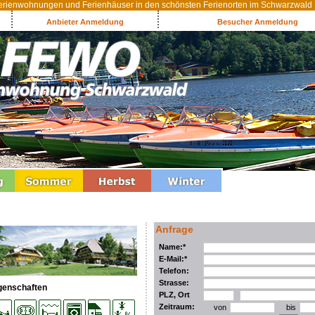
rienwohnungen und Ferienhäuser in den schönsten Ferienorten im Schwarzwald
Anbieter Anmeldung
Besucher Anmeldung
Anfrage
Name:*
E-Mail:*
Telefon:
Strasse:
genschaften
PLZ, Ort
Zeitraum:
von
bis