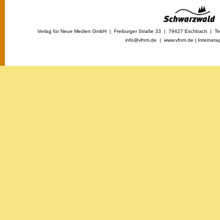
Verlag für Neue Medien GmbH | Freiburger Straße 33 | 79427 Eschbach | Tel
info@vfnm.de |
www.vfnm.de
|
Interneta