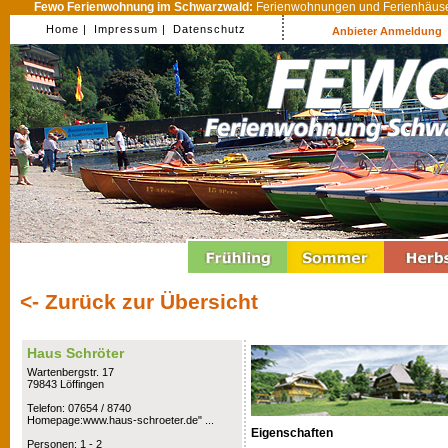
Fewo Ferienwohnung im Schwarzwald:
Ferienwohnungen und Ferienhäuser
Home |
Impressum |
Datenschutz
Anbieter Anmeldung
<- Zurück zur Übersicht
Haus Schröter
Wartenbergstr. 17
79843 Löffingen
Telefon: 07654 / 8740
Homepage:www.haus-schroeter.de" ...
Eigenschaften
Personen: 1 - 2