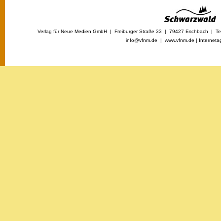
Verlag für Neue Medien GmbH | Freiburger Straße 33 | 79427 Eschbach | Tel
info@vfnm.de |
www.vfnm.de
|
Interneta