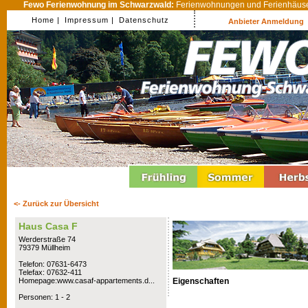
Fewo Ferienwohnung im Schwarzwald:
Ferienwohnungen und Ferienhäuser
Home |
Impressum |
Datenschutz
Anbieter Anmeldung
<- Zurück zur Übersicht
Haus Casa F
Werderstraße 74
79379 Müllheim
Telefon: 07631-6473
Telefax: 07632-411
Eigenschaften
Homepage:www.casaf-appartements.d...
Personen: 1 - 2