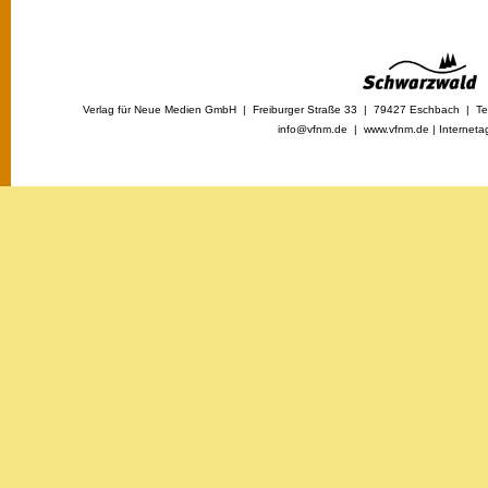
Verlag für Neue Medien GmbH | Freiburger Straße 33 | 79427 Eschbach | Tel
info@vfnm.de |
www.vfnm.de
|
Interneta