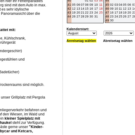
en hier Ihr Ferienparadies
40
01
02
03
04
44
urg sind mit dem Auto in max.
41
05
06
07
08
09
10
11
45
02
03
04
05
06
0
42
12
13
14
15
16
17
18
46
09
10
11
12
13
1
 es sehr idylische
43
19
20
21
22
23
24
25
47
16
17
18
19
20
2
Panoramasicht über die
44
26
27
28
29
30
31
48
23
24
25
26
27
2
49
30
Kalenderstart:
ttet mit:
le, Kühlschrank,
Anreisetag wählen
Abreisetag wählen
rührgerät
indergeschirr)
iegestühlen und
 Badetücher)
rockenraums sind möglich.
unser Grillplatz mit Pergola
Anliegerverkehr befahren und
uf den Wiesen, im Wald und
ein
kleiner Spielplatz mit
chaukel
steht zur Verfügung.
Gäste gerne unser
"Kinder-
bycar und Ketcars,