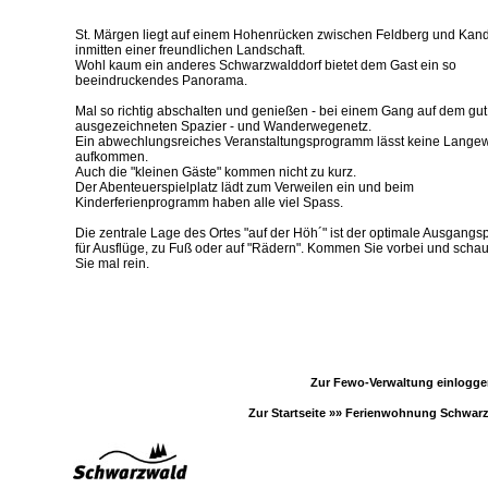
St. Märgen liegt auf einem Hohenrücken zwischen Feldberg und Kan
inmitten einer freundlichen Landschaft.
Wohl kaum ein anderes Schwarzwalddorf bietet dem Gast ein so
beeindruckendes Panorama.
Mal so richtig abschalten und genießen - bei einem Gang auf dem gut
ausgezeichneten Spazier - und Wanderwegenetz.
Ein abwechlungsreiches Veranstaltungsprogramm lässt keine Langew
aufkommen.
Auch die "kleinen Gäste" kommen nicht zu kurz.
Der Abenteuerspielplatz lädt zum Verweilen ein und beim
Kinderferienprogramm haben alle viel Spass.
Die zentrale Lage des Ortes "auf der Höh´" ist der optimale Ausgangs
für Ausflüge, zu Fuß oder auf "Rädern". Kommen Sie vorbei und scha
Sie mal rein.
Zur Fewo-Verwaltung einlogg
Zur Startseite »»
Ferienwohnung Schwar