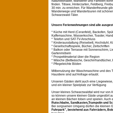
Naturliebhaber, Wanderer und Familien könn
finden. Titisee, Hinterzarten, Feldberg, Freib
30 min. zu erreichen. Für Wanderfreunde gibt
Wanderwege und Wandertouren mit schöner 
Schwarzwald-Täler.
Unsere Ferienwohnungen sind alle ausgesta
* Küche mit Herd (Ceranfeld), Backofen, Spü
Kaffemaschine, Wasserkocher, Toaster, Hand
* Telefon und SAT-TV-Anschluss
* Kinderausstattung (Reisebett, Hochstuhl, K
* Gesellschaftsspiele, Bücher, Zeitschriften
* Balkon oder Terrasse mit Sonnenschirm, L
Gartenmöbeln
* Prospektmaterial über die Region
* Wäsche (Bettwäsche, Geschirrhandtücher,
* Pflegeleichte Böden
Mitbenutzung der Waschmaschine und des T
Haustiere sind auf Anfrage erlaubt.
Unseren Gästen steht auch eine Liegewiese, 
und ein kleiner Spielplatz zur Verfügung
Unser kleines Schwarzwaldtal wird nur von 
so können unsere kleinen Gäste ungestört a
an kleinen Bächen toben und spielen. Auch 
Rutschbahn, Sandkasten,Trampolin und S
Bei sorgsamen Umgang dürfen die kleinen 
Fuhrpark", bestehend aus Fahrrädern, Bob