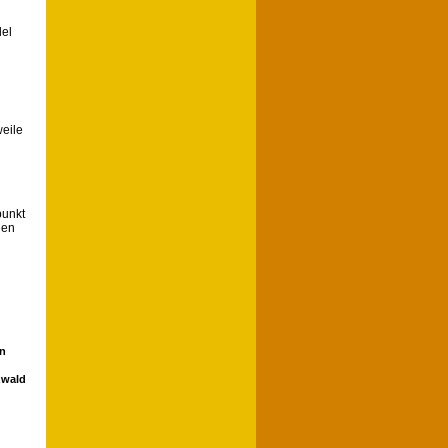
del
eile
punkt
uen
en
zwald