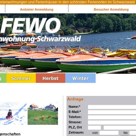
rienwohnungen und Ferienhäuser in den schönsten Ferienorten im Schwarzwald
Anbieter Anmeldung
Besucher Anmeldung
Anfrage
Name:*
E-Mail:*
Telefon:
Strasse:
PLZ, Ort
Zeitraum:
von
bis
genschaften