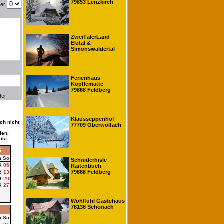
79853 Lenzkirch
der
ZweiTälerLand
Elztal &
Simonswäldertal
Ferienhaus
Köpflematte
79868 Feldberg
der
Klausseppenhof
ch nicht
77709 Oberwolfach
den,
ist.
6
a
So
Schniderhisle
5
06
Raitenbuch
79868 Feldberg
2
13
9
20
6
27
Wohlfühl Gästehaus
78136 Schonach
6
a
So