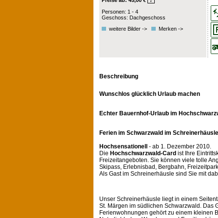
Preise ab: 45,00 €
?
Personen: 1 - 4
Geschoss: Dachgeschoss
weitere Bilder ->
Merken ->
Beschreibung
Wunschlos glücklich Urlaub machen
Echter Bauernhof-Urlaub im Hochschwarz
Ferien im Schwarzwald im Schreinerhäusle
Hochsensationell
- ab 1. Dezember 2010.
Die
Hochschwarzwald-Card
ist Ihre Eintrit
Freizeitangeboten. Sie können viele tolle An
Skipass, Erlebnisbad, Bergbahn, Freizeitpa
Als Gast im Schreinerhäusle sind Sie mit dab
Unser Schreinerhäusle liegt in einem Seitent
St. Märgen im südlichen Schwarzwald. Das G
Ferienwohnungen gehört zu einem kleinen 