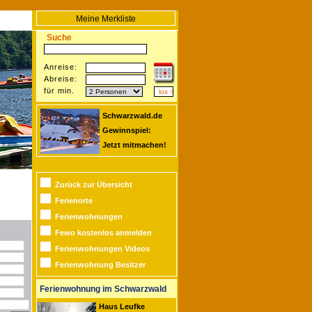
Meine Merkliste
Suche
Anreise:
Abreise:
für min.
Schwarzwald.de
Gewinnspiel:
Jetzt mitmachen!
Zurück zur Übersicht
Ferienorte
Ferienwohnungen
Fewo kostenlos anmelden
Ferienwohnungen Videos
Ferienwohnung Besitzer
Ferienwohnung im Schwarzwald
Haus Leufke