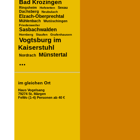
Bad Krozingen
Ringsheim
Sexau
Hofstetten
Dachsberg
Neubulach
Elzach-Oberprechtal
Mühlenbach
Wutöschingen
Friedenweiler
Sasbachwalden
Hornberg
Staufen
Grafenhausen
Vogtsburg im
Kaiserstuhl
Münstertal
Nordrach
...
im gleichen Ort
Haus Vogelsang
79274 St. Märgen
FeWo (1-4) Personen ab 40 €