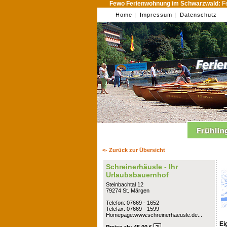
Fewo Ferienwohnung im Schwarzwald:
Fe
Home |
Impressum |
Datenschutz
<- Zurück zur Übersicht
Schreinerhäusle - Ihr
Urlaubsbauernhof
Steinbachtal 12
79274 St. Märgen
Telefon: 07669 - 1652
Telefax: 07669 - 1599
Homepage:www.schreinerhaeusle.de...
Ei