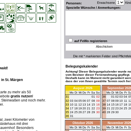
Erwachsene.
Kin
Personen:
Spezielle Wünsche / Anmerkungen:
auf FeWo registrieren
Abschicken
Die mit * markierten Felder sind Pflichtfel
Belegungskalender
wald!
Achtung! Dieser Belegungskalender wurde no
vom Besitzer dieser Ferienwohnung gepflegt.
Deshalb kann im Moment nicht garantiert wer
 in St. Märgen
dass der von Ihnen gewählte Termin noch frei 
August 2026
September 202
tskarte zu mehr als 50
Mo
Di
Mi
Do
Fr
Sa
So
Mo
Di
Mi
Do
Fr
S
gebote
gratis
nutzen
!
31
01
02
36
01
02
03
04
0
rk Steinwaßen und noch mehr.
32
03
04
05
06
07
08
09
37
07
08
09
10
11
1
ei.
33
10
11
12
13
14
15
16
38
14
15
16
17
18
1
34
17
18
19
20
21
22
23
39
21
22
23
24
25
2
35
24
25
26
27
28
29
30
40
28
29
30
36
31
al, zwei Kilometer von
Oktober 2026
November 202
ästehaus mit drei
Bauernhof. Besonders
Mo
Di
Mi
Do
Fr
Sa
So
Mo
Di
Mi
Do
Fr
S