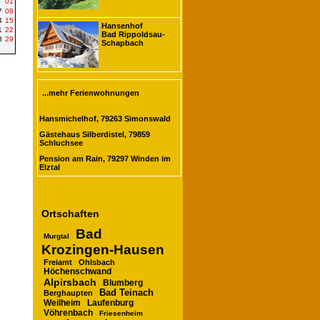
01
7
08
4
15
Hansenhof
1
22
Bad Rippoldsau-
8
29
Schapbach
...mehr Ferienwohnungen
Hansmichelhof, 79263 Simonswald
Gästehaus Silberdistel, 79859
Schluchsee
Pension am Rain, 79297 Winden im
Elztal
Ortschaften
Bad
Murgtal
Krozingen-Hausen
Freiamt
Ohlsbach
Höchenschwand
Alpirsbach
Blumberg
Bad Teinach
Berghaupten
Laufenburg
Weilheim
Vöhrenbach
Friesenheim