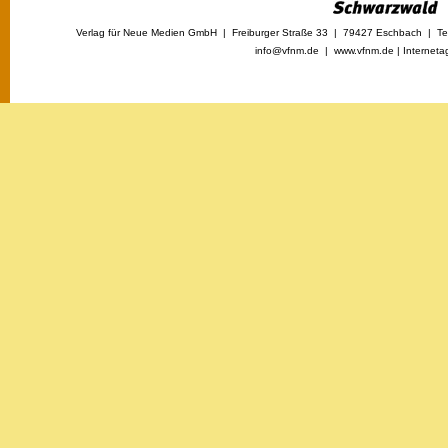
Verlag für Neue Medien GmbH | Freiburger Straße 33 | 79427 Eschbach | Tel
info@vfnm.de |
www.vfnm.de
|
Interneta