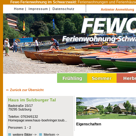
Fewo Ferienwohnung im Schwarzwald:
Ferienwohnungen und Ferienhäuser
Home |
Impressum |
Datenschutz
Anbieter Anmeldung
<- Zurück zur Übersicht
Haus im Sulzburger Tal
Badstraße 15/17
79295 Sulzburg
Telefon: 07634/6132
Homepage:www.haus-boehringer.toub...
Eigenschaften
Personen: 1 - 2
weitere Bilder ->
Merken ->