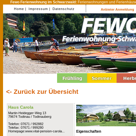
Fewo Ferienwohnung im Schwarzwald:
Ferienwohnungen und Ferienhäuser
Home |
Impressum |
Datenschutz
Anbieter Anmeldung
<- Zurück zur Übersicht
Haus Carola
Martin-Heidegger-Weg 13
79674 Todtnau / Todtnauberg
Telefon: 07671 / 992882
Telefax: 07671 / 999280
Eigenschaften
Homepage:www.vital-pension-carola...