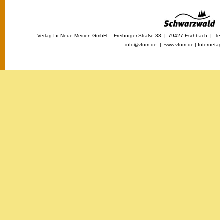
Verlag für Neue Medien GmbH | Freiburger Straße 33 | 79427 Eschbach | Tel
info@vfnm.de |
www.vfnm.de
|
Interneta