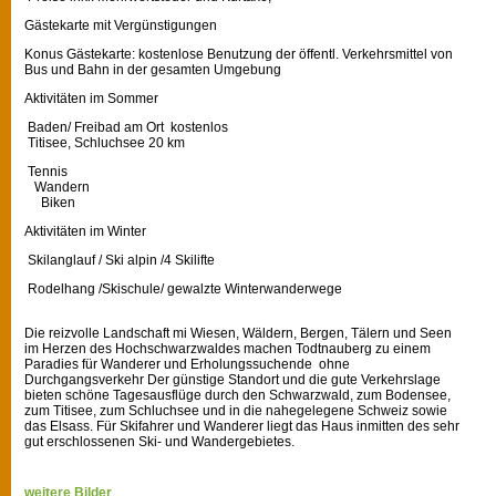
Gästekarte mit Vergünstigungen
Konus Gästekarte: kostenlose Benutzung der öffentl. Verkehrsmittel von
Bus und Bahn in der gesamten Umgebung
Aktivitäten im Sommer
Baden/ Freibad am Ort kostenlos
Titisee, Schluchsee 20 km
Tennis
Wandern
Biken
Aktivitäten im Winter
Skilanglauf / Ski alpin /4 Skilifte
Rodelhang /Skischule/ gewalzte Winterwanderwege
Die reizvolle Landschaft mi Wiesen, Wäldern, Bergen, Tälern und Seen
im Herzen des Hochschwarzwaldes machen Todtnauberg zu einem
Paradies für Wanderer und Erholungssuchende ohne
Durchgangsverkehr Der günstige Standort und die gute Verkehrslage
bieten schöne Tagesausflüge durch den Schwarzwald, zum Bodensee,
zum Titisee, zum Schluchsee und in die nahegelegene Schweiz sowie
das Elsass. Für Skifahrer und Wanderer liegt das Haus inmitten des sehr
gut erschlossenen Ski- und Wandergebietes.
weitere Bilder