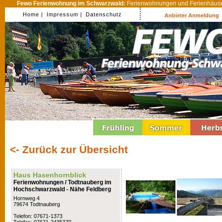
Fewo Ferienwohnung im Schwarzwald:
Ferienwohnungen und Ferienhäuser
Home |
Impressum |
Datenschutz
Anbieter Anmeldung
<- Zurück zur Übersicht
Haus Hasenhornblick
Ferienwohnungen / Todtnauberg im
Hochschwarzwald - Nähe Feldberg
Hornweg 4
79674 Todtnauberg
Telefon: 07671-1373