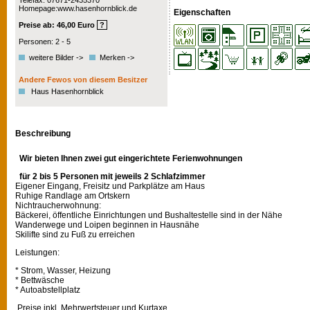
Telefax: 07671-2435370
Homepage:www.hasenhornblick.de
Eigenschaften
Preise ab: 46,00 Euro
?
Personen: 2 - 5
weitere Bilder ->
Merken ->
Andere Fewos von diesem Besitzer
Haus Hasenhornblick
Beschreibung
Wir bieten Ihnen zwei gut eingerichtete Ferienwohnungen
für 2 bis 5 Personen mit jeweils 2 Schlafzimmer
Eigener Eingang, Freisitz und Parkplätze am Haus
Ruhige Randlage am Ortskern
Nichtraucherwohnung:
Bäckerei, öffentliche Einrichtungen und Bushaltestelle sind in der Nähe
Wanderwege und Loipen beginnen in Hausnähe
Skilifte sind zu Fuß zu erreichen
Leistungen:
* Strom, Wasser, Heizung
* Bettwäsche
* Autoabstellplatz
Preise inkl. Mehrwertsteuer und Kurtaxe,