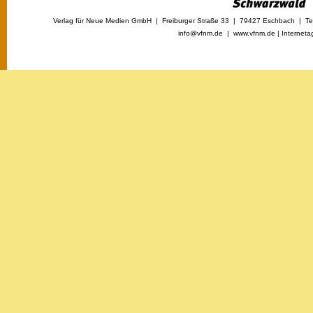
Verlag für Neue Medien GmbH | Freiburger Straße 33 | 79427 Eschbach | Tel
info@vfnm.de |
www.vfnm.de
|
Interneta