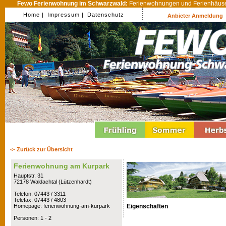
Fewo Ferienwohnung im Schwarzwald:
Ferienwohnungen und Ferienhäuser
Home |
Impressum |
Datenschutz
Anbieter Anmeldung
<- Zurück zur Übersicht
Ferienwohnung am Kurpark
Hauptstr. 31
72178 Waldachtal (Lützenhardt)
Telefon: 07443 / 3311
Telefax: 07443 / 4803
Eigenschaften
Homepage: ferienwohnung-am-kurpark
Personen: 1 - 2