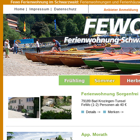
Fewo Ferienwohnung im Schwarzwald:
Ferienwohnungen und Ferienhäuser
Home |
Impressum |
Datenschutz
Anbieter Anmeldung
Ferienwohnung Sorgenfrei
79189 Bad Krozingen-Tunsel
FeWo (1-2) Personen ab 40 €
Details ->
Merken ->
App. Morath