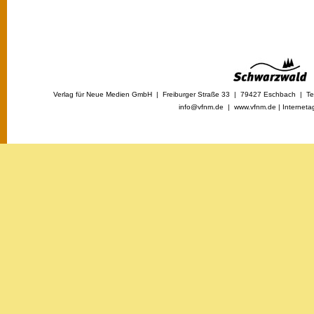
Verlag für Neue Medien GmbH | Freiburger Straße 33 | 79427 Eschbach | Tel
info@vfnm.de |
www.vfnm.de
|
Interneta