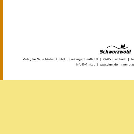
Verlag für Neue Medien GmbH | Freiburger Straße 33 | 79427 Eschbach | Tel
info@vfnm.de |
www.vfnm.de
|
Interneta