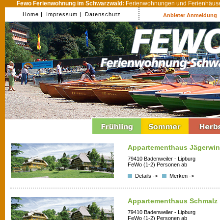
Fewo Ferienwohnung im Schwarzwald:
Ferienwohnungen und Ferienhäuser
Home |
Impressum |
Datenschutz
Anbieter Anmeldung
Appartementhaus Jägerwin
79410 Badenweiler - Lipburg
FeWo (1-2) Personen ab
Details ->
Merken ->
Appartementhaus Schmalz
79410 Badenweiler - Lipburg
FeWo (1-2) Personen ab