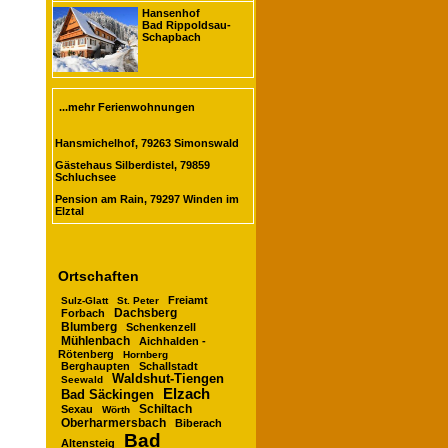
Hansenhof
Bad Rippoldsau-
Schapbach
...mehr Ferienwohnungen
Hansmichelhof, 79263 Simonswald
Gästehaus Silberdistel, 79859
Schluchsee
Pension am Rain, 79297 Winden im
Elztal
Ortschaften
Freiamt
Sulz-Glatt
St. Peter
Dachsberg
Forbach
Blumberg
Schenkenzell
Mühlenbach
Aichhalden -
Rötenberg
Hornberg
Berghaupten
Schallstadt
Waldshut-Tiengen
Seewald
Elzach
Bad Säckingen
Schiltach
Sexau
Wörth
Oberharmersbach
Biberach
Bad
Altensteig