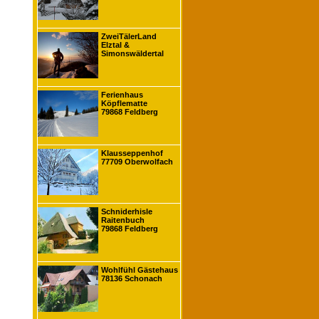
ZweiTälerLand
Elztal &
Simonswäldertal
Ferienhaus
Köpflematte
79868 Feldberg
Klausseppenhof
77709 Oberwolfach
Schniderhisle
Raitenbuch
79868 Feldberg
Wohlfühl Gästehaus
78136 Schonach