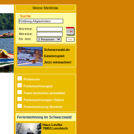
Meine Merkliste
Suche
Anreise:
Abreise:
für min.
Schwarzwald.de
Gewinnspiel:
Jetzt mitmachen!
Ferienorte
Ferienwohnungen
Fewo kostenlos anmelden
Ferienwohnungen Videos
Ferienwohnung Besitzer
Ferienwohnung im Schwarzwald
Haus Leufke
79853 Lenzkirch