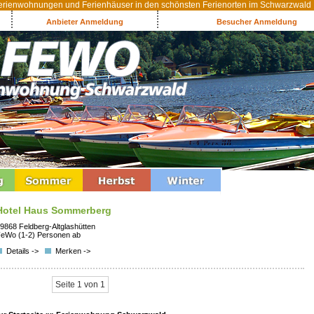
rienwohnungen und Ferienhäuser in den schönsten Ferienorten im Schwarzwald
Anbieter Anmeldung
Besucher Anmeldung
Hotel Haus Sommerberg
9868 Feldberg-Altglashütten
eWo (1-2) Personen ab
Details ->
Merken ->
Seite 1 von 1