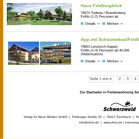
Haus Feldbergblick
79674 Todtnau / Brandenberg
FeWo (1-2) Personen ab
Details ->
Merken ->
App.mit Schwimmbad/Feldb
79853 Lenzkirch-Kappel
FeWo (2-4) Personen ab 40.00€
(Nebensaison)
Details ->
Merken ->
Seite 1 von 4
2
3
4
Zur Startseite »»
Ferienwohnung Sc
Verlag für Neue Medien GmbH | Freiburger Straße 33 | 79427 Eschbach | Tel
info@vfnm.de |
www.vfnm.de
|
Interneta