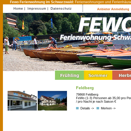
Fewo Ferienwohnung im Schwarzwald:
Ferienwohnungen und Ferienhäuser
Home |
Impressum |
Datenschutz
Anbieter Anmeldung
Feldberg
79868 Feldberg
FeWo (1-3) Personen ab 35,00 pro Pe
/ pro Nacht je nach Saison €
Details ->
Merken ->