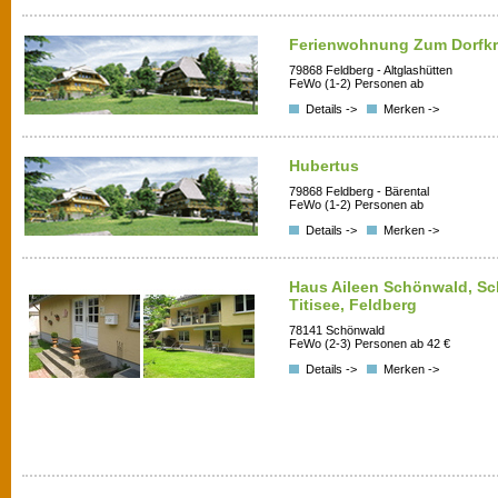
Ferienwohnung Zum Dorfk
79868 Feldberg - Altglashütten
FeWo (1-2) Personen ab
Details ->
Merken ->
Hubertus
79868 Feldberg - Bärental
FeWo (1-2) Personen ab
Details ->
Merken ->
Haus Aileen Schönwald, Sc
Titisee, Feldberg
78141 Schönwald
FeWo (2-3) Personen ab 42 €
Details ->
Merken ->