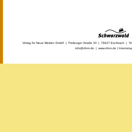
Verlag für Neue Medien GmbH | Freiburger Straße 33 | 79427 Eschbach | Tel
info@vfnm.de |
www.vfnm.de
|
Interneta