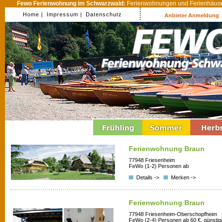
Fewo Ferienwohnung im Schwarzwald:
Ferienwohnungen und Ferienhäuser
Home |
Impressum |
Datenschutz
Anbieter Anmeldung
Ferienwohnung Braun
77948 Friesenheim
FeWo (1-2) Personen ab
Details ->
Merken ->
Ferienwohnung Braun
77948 Friesenheim-Oberschopfheim
FeWo (2-4) Personen ab 60 €, günstig