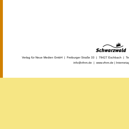
Verlag für Neue Medien GmbH | Freiburger Straße 33 | 79427 Eschbach | Tel
info@vfnm.de |
www.vfnm.de
|
Interneta