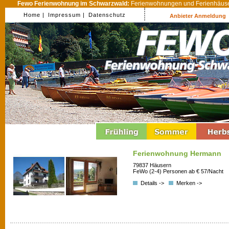
Fewo Ferienwohnung im Schwarzwald:
Ferienwohnungen und Ferienhäuser
Home |
Impressum |
Datenschutz
Anbieter Anmeldung
Ferienwohnung Hermann
79837 Häusern
FeWo (2-4) Personen ab € 57/Nacht
Details ->
Merken ->