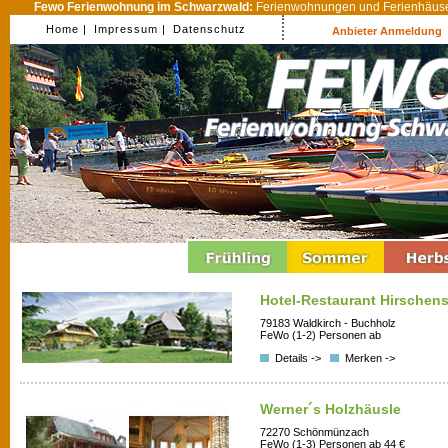
Fewo Ferienwohnung im Schwarzwald:
Ferienwohnungen und Ferienhäuser
Home |
Impressum |
Datenschutz
Anbieter Anmeldung
Hotel-Restaurant Hirschen
79183 Waldkirch - Buchholz
FeWo (1-2) Personen ab
Details ->
Merken ->
Werner´s Holzhäusle
72270 Schönmünzach
FeWo (1-3) Personen ab 44 €