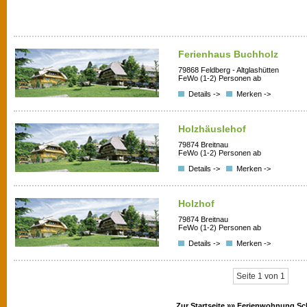
Ferienhaus Buchholz
79868 Feldberg - Altglashütten
FeWo (1-2) Personen ab
Details ->
Merken ->
Holzhäuslehof
79874 Breitnau
FeWo (1-2) Personen ab
Details ->
Merken ->
Holzhof
79874 Breitnau
FeWo (1-2) Personen ab
Details ->
Merken ->
Seite 1 von 1
Zur Startseite »»
Ferienwohnung Sc