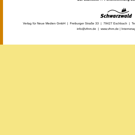
Verlag für Neue Medien GmbH | Freiburger Straße 33 | 79427 Eschbach | Tel
info@vfnm.de |
www.vfnm.de
|
Interneta