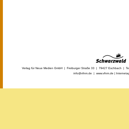
Verlag für Neue Medien GmbH | Freiburger Straße 33 | 79427 Eschbach | Tel
info@vfnm.de |
www.vfnm.de
|
Interneta