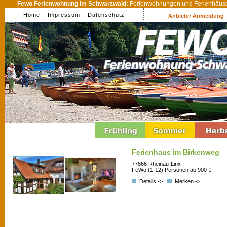
Fewo Ferienwohnung im Schwarzwald:
Ferienwohnungen und Ferienhäuser
Home |
Impressum |
Datenschutz
Anbieter Anmeldung
Ferienhaus im Birkenweg
77866 Rheinau-Linx
FeWo (1-12) Personen ab 900 €
Details ->
Merken ->