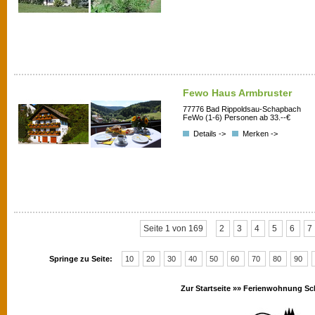
Fewo Haus Armbruster
77776 Bad Rippoldsau-Schapbach
FeWo (1-6) Personen ab 33.--€
Details ->
Merken ->
Seite 1 von 169
2
3
4
5
6
7
Springe zu Seite:
10
20
30
40
50
60
70
80
90
Zur Startseite »»
Ferienwohnung Sc