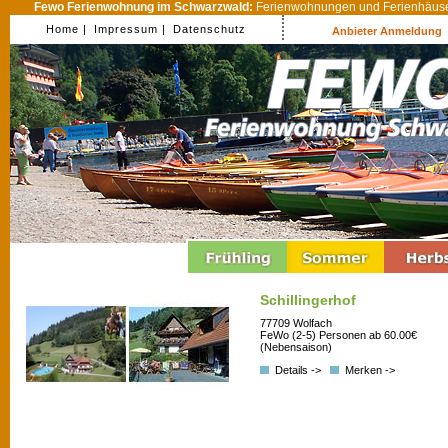
Fewo Ferienwohnung im Schwarzwald:
Ferienwohnungen und Ferienhäuser
Home |
Impressum |
Datenschutz
Anbieter Anmeldung
Schillingerhof
77709 Wolfach
FeWo (2-5) Personen ab 60.00€
(Nebensaison)
Details ->
Merken ->