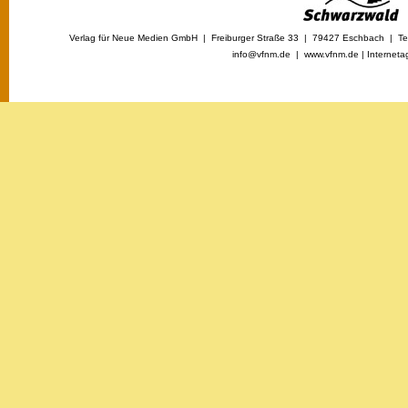
Verlag für Neue Medien GmbH | Freiburger Straße 33 | 79427 Eschbach | Tel
info@vfnm.de |
www.vfnm.de
|
Interneta