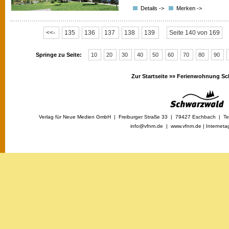
Details ->
Merken ->
<<-
135
136
137
138
139
Seite 140 von 169
Springe zu Seite:
10
20
30
40
50
60
70
80
90
Zur Startseite »»
Ferienwohnung Sc
Verlag für Neue Medien GmbH | Freiburger Straße 33 | 79427 Eschbach | Tel
info@vfnm.de |
www.vfnm.de
|
Interneta