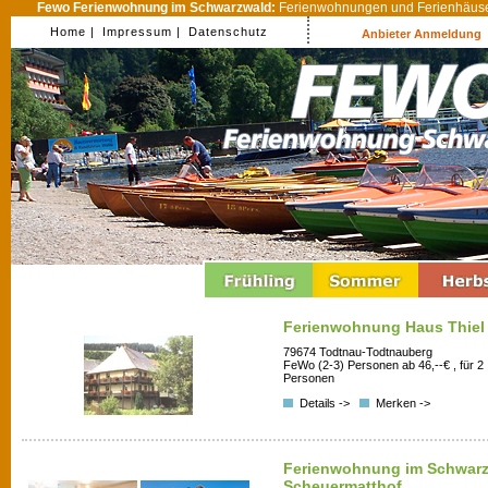
Fewo Ferienwohnung im Schwarzwald:
Ferienwohnungen und Ferienhäuser
Home |
Impressum |
Datenschutz
Anbieter Anmeldung
Ferienwohnung Haus Thiel
79674 Todtnau-Todtnauberg
FeWo (2-3) Personen ab 46,--€ , für 2
Personen
Details ->
Merken ->
Ferienwohnung im Schwarz
Scheuermatthof