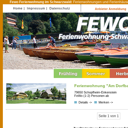
Fewo Ferienwohnung im Schwarzwald:
Ferienwohnungen und Ferienhäuser
Home |
Impressum |
Datenschutz
Anbieter Anmeldung
Ferienwohnung "Am Dorfb
79650 Schopfheim-Enkenstein
FeWo (1-2) Personen ab
Details ->
Merken ->
Seite 1 von 1