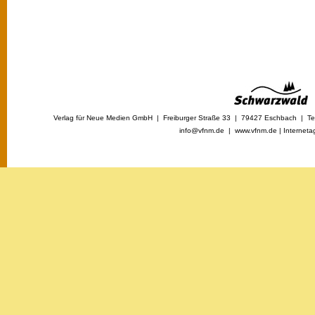
Verlag für Neue Medien GmbH | Freiburger Straße 33 | 79427 Eschbach | Tel
info@vfnm.de |
www.vfnm.de
|
Interneta