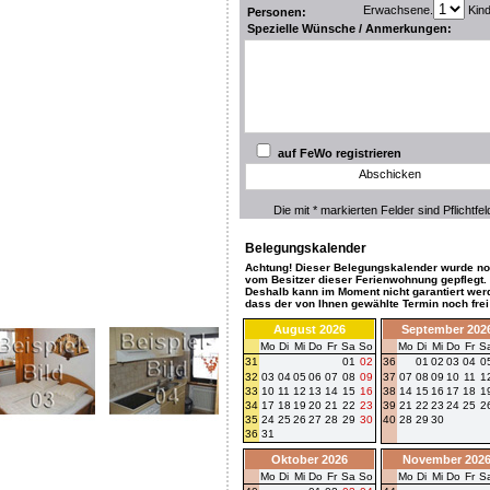
Erwachsene.
Kin
Personen:
Spezielle Wünsche / Anmerkungen:
auf FeWo registrieren
Abschicken
Die mit * markierten Felder sind Pflichtfel
Belegungskalender
Achtung! Dieser Belegungskalender wurde no
vom Besitzer dieser Ferienwohnung gepflegt.
Deshalb kann im Moment nicht garantiert wer
dass der von Ihnen gewählte Termin noch frei 
August 2026
September 202
Mo
Di
Mi
Do
Fr
Sa
So
Mo
Di
Mi
Do
Fr
S
31
01
02
36
01
02
03
04
0
32
03
04
05
06
07
08
09
37
07
08
09
10
11
1
33
10
11
12
13
14
15
16
38
14
15
16
17
18
1
34
17
18
19
20
21
22
23
39
21
22
23
24
25
2
35
24
25
26
27
28
29
30
40
28
29
30
36
31
Oktober 2026
November 202
Mo
Di
Mi
Do
Fr
Sa
So
Mo
Di
Mi
Do
Fr
S