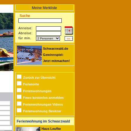
Meine Merkliste
Suche
Anreise:
Abreise:
für min.
Schwarzwald.de
Gewinnspiel:
Jetzt mitmachen!
Zurück zur Übersicht
Ferienorte
Ferienwohnungen
Fewo kostenlos anmelden
Ferienwohnungen Videos
Ferienwohnung Besitzer
Ferienwohnung im Schwarzwald
Haus Leufke