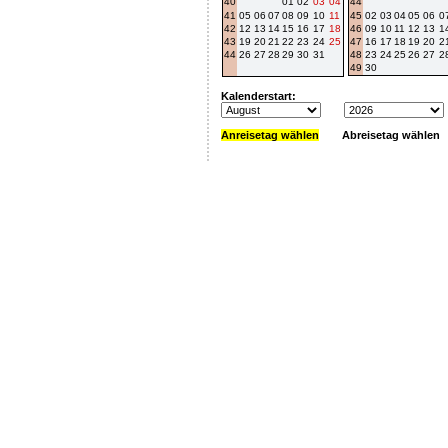
40
01
02
03
04
44
41
05
06
07
08
09
10
11
45
02
03
04
05
06
0
42
12
13
14
15
16
17
18
46
09
10
11
12
13
1
43
19
20
21
22
23
24
25
47
16
17
18
19
20
2
44
26
27
28
29
30
31
48
23
24
25
26
27
2
49
30
Kalenderstart:
Anreisetag wählen
Abreisetag wählen