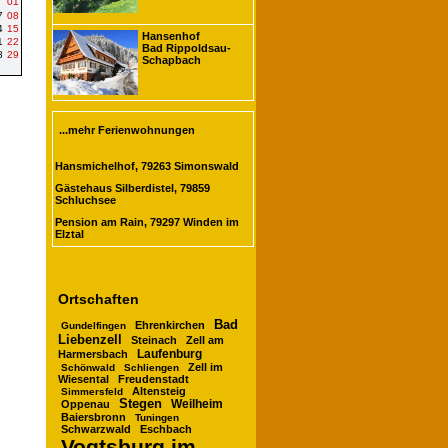
01
7
08
4
15
Hansenhof
1
22
Bad Rippoldsau-
8
29
Schapbach
...mehr Ferienwohnungen
Hansmichelhof, 79263 Simonswald
Gästehaus Silberdistel, 79859
Schluchsee
Pension am Rain, 79297 Winden im
Elztal
Ortschaften
Bad
Ehrenkirchen
Gundelfingen
Liebenzell
Steinach
Zell am
Laufenburg
Harmersbach
Zell im
Schönwald
Schliengen
Wiesental
Freudenstadt
Altensteig
Simmersfeld
Stegen
Oppenau
Weilheim
Baiersbronn
Tuningen
Schwarzwald
Eschbach
Vogtsburg im