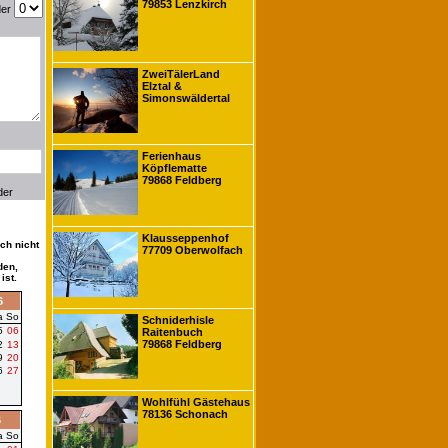
79853 Lenzkirch
der
ZweiTälerLand
Elztal &
Simonswäldertal
Ferienhaus
Köpflematte
79868 Feldberg
der
Klausseppenhof
ch nicht
77709 Oberwolfach
den,
ist.
6
a
So
Schniderhisle
5
06
Raitenbuch
79868 Feldberg
2
13
9
20
6
27
Wohlfühl Gästehaus
78136 Schonach
6
a
So