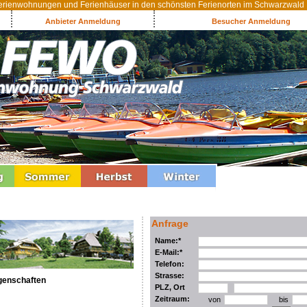
rienwohnungen und Ferienhäuser in den schönsten Ferienorten im Schwarzwald
Anbieter Anmeldung
Besucher Anmeldung
Anfrage
Name:*
E-Mail:*
Telefon:
Strasse:
genschaften
PLZ, Ort
Zeitraum:
von
bis