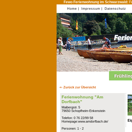
Fewo Ferienwohnung im Schwarzwald:
Fe
Home |
Impressum |
Datenschutz
<- Zurück zur Übersicht
Ferienwohnung "Am
Dorfbach"
Maibergstr. 5
79650 Schopfheim-Enkenstein
Telefon: 0 76 22/99 58
Ei
Homepage:www.amdorfbach.de/
Personen: 1 - 2