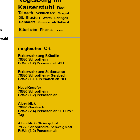
Kaiserstuhl
Bad
Teinach
Schluchsee
Murgtal
St. Blasien
Wörth
Ebringen
Bonndorf
Zimmern ob Rottweil
...
Ettenheim
Rheinau
en
zwald
im gleichen Ort
Ferienwohnung Brändlin
79650 Schopfheim
FeWo (1-2) Personen ab 42 €
Ferienwohnung Südterrasse
79650 Schopfheim- Gersbach
FeWo (1-19) Personen ab 30 €
Haus Knupfer
79650 Schopfheim
FeWo (1-2) Personen ab
Alpenblick
79650 Gersbach
FeWo (2-4) Personen ab 50 Euro /
Tag
Alpenblick- Steinegghof
79650 Schopfheim- Schweigmatt
FeWo (1-2) Personen ab