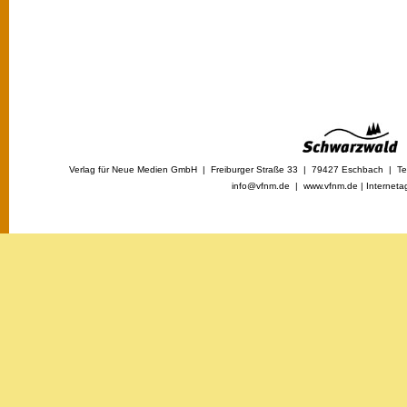
Verlag für Neue Medien GmbH | Freiburger Straße 33 | 79427 Eschbach | Tel
info@vfnm.de |
www.vfnm.de
|
Interneta