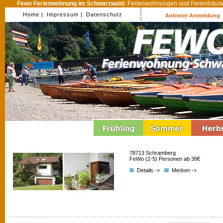
Fewo Ferienwohnung im Schwarzwald:
Ferienwohnungen und Ferienhäuser
Home |
Impressum |
Datenschutz
Anbieter Anmeldung
78713 Schramberg
FeWo (2-5) Personen ab 38€
Details ->
Merken ->