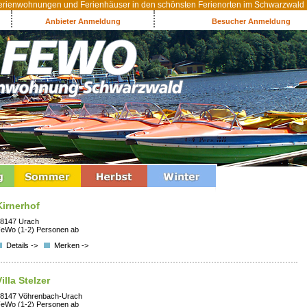
rienwohnungen und Ferienhäuser in den schönsten Ferienorten im Schwarzwald
Anbieter Anmeldung
Besucher Anmeldung
Kirnerhof
8147 Urach
eWo (1-2) Personen ab
Details ->
Merken ->
Villa Stelzer
8147 Vöhrenbach-Urach
eWo (1-2) Personen ab