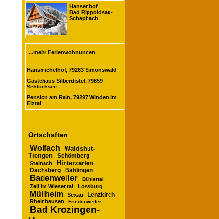
Hansenhof
Bad Rippoldsau-
Schapbach
...mehr Ferienwohnungen
Hansmichelhof, 79263 Simonswald
Gästehaus Silberdistel, 79859
Schluchsee
Pension am Rain, 79297 Winden im
Elztal
Ortschaften
Wolfach
Waldshut-
Tiengen
Schömberg
Hinterzarten
Steinach
Dachsberg
Bahlingen
Badenweiler
Bühlertal
Zell im Wiesental
Lossburg
Müllheim
Lenzkirch
Sexau
Rheinhausen
Friedenweiler
Bad Krozingen-