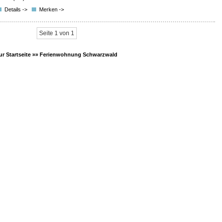
Details ->
Merken ->
Seite 1 von 1
ur Startseite »»
Ferienwohnung Schwarzwald