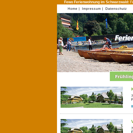
Fewo Ferienwohnung im Schwarzwald:
Fe
Home |
Impressum |
Datenschutz
7
F
7
F