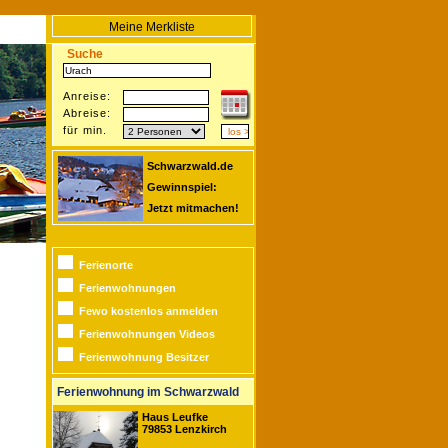
Meine Merkliste
Suche
Anreise:
Abreise:
für min.
Schwarzwald.de
Gewinnspiel:
Jetzt mitmachen!
Ferienorte
Ferienwohnungen
Fewo kostenlos anmelden
Ferienwohnungen Videos
Ferienwohnung Besitzer
Ferienwohnung im Schwarzwald
Haus Leufke
79853 Lenzkirch