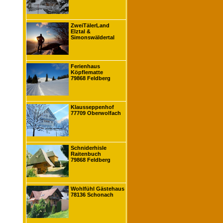
ZweiTälerLand
Elztal &
Simonswäldertal
Ferienhaus
Köpflematte
79868 Feldberg
Klausseppenhof
77709 Oberwolfach
Schniderhisle
Raitenbuch
79868 Feldberg
Wohlfühl Gästehaus
78136 Schonach