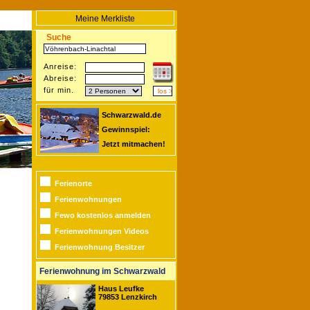
Meine Merkliste
Suche
Anreise:
Abreise:
für min.
Schwarzwald.de
Gewinnspiel:
Jetzt mitmachen!
Ferienorte
Ferienwohnungen
Fewo kostenlos anmelden
Ferienwohnungen Videos
Ferienwohnung Besitzer
Ferienwohnung im Schwarzwald
Haus Leufke
79853 Lenzkirch