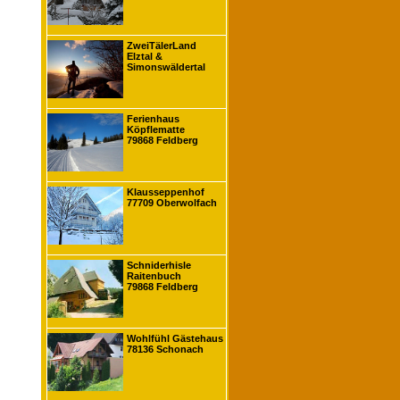
ZweiTälerLand
Elztal &
Simonswäldertal
Ferienhaus
Köpflematte
79868 Feldberg
Klausseppenhof
77709 Oberwolfach
Schniderhisle
Raitenbuch
79868 Feldberg
Wohlfühl Gästehaus
78136 Schonach