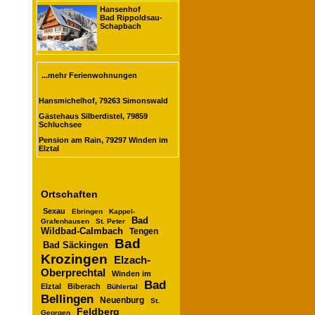
Hansenhof
Bad Rippoldsau-
Schapbach
...mehr Ferienwohnungen
Hansmichelhof, 79263 Simonswald
Gästehaus Silberdistel, 79859
Schluchsee
Pension am Rain, 79297 Winden im
Elztal
Ortschaften
Sexau
Ebringen
Kappel-
Bad
Grafenhausen
St. Peter
Wildbad-Calmbach
Tengen
Bad
Bad Säckingen
Krozingen
Elzach-
Oberprechtal
Winden im
Bad
Elztal
Biberach
Bühlertal
Bellingen
Neuenburg
St.
Feldberg
Georgen