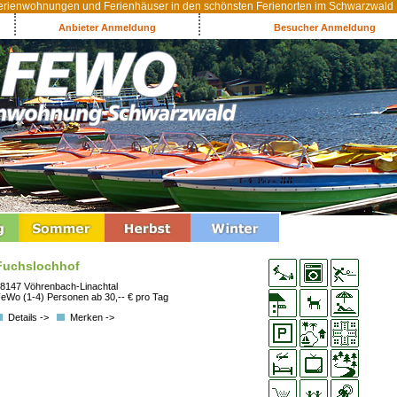
rienwohnungen und Ferienhäuser in den schönsten Ferienorten im Schwarzwald
Anbieter Anmeldung
Besucher Anmeldung
Fuchslochhof
8147 Vöhrenbach-Linachtal
eWo (1-4) Personen ab 30,-- € pro Tag
Details ->
Merken ->