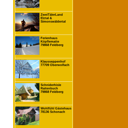
ZweiTälerLand
Elztal &
Simonswäldertal
Ferienhaus
Köpflematte
79868 Feldberg
Klausseppenhof
77709 Oberwolfach
Schniderhisle
Raitenbuch
79868 Feldberg
Wohlfühl Gästehaus
78136 Schonach