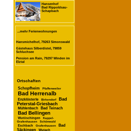
Hansenhof
Bad Rippoldsau-
Schapbach
...mehr Ferienwohnungen
Hansmichelhof, 79263 Simonswald
Gästehaus Silberdistel, 79859
Schluchsee
Pension am Rain, 79297 Winden im
Elztal
Ortschaften
Schopfheim
Pfaffenweiler
Bad Herrenalb
Bad
Enzklösterle
Birkendorf
Peterstal-Griesbach
Mühlenbach
Bad Teinach
Bad Bellingen
Wutöschingen
Kappel-
Grafenhausen
Schönwald
Bad
Eschbach
Grafenhausen
Säckingen
Wutach