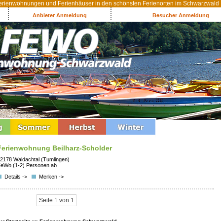
rienwohnungen und Ferienhäuser in den schönsten Ferienorten im Schwarzwald
Anbieter Anmeldung
Besucher Anmeldung
Ferienwohnung Beilharz-Scholder
2178 Waldachtal (Tumlingen)
eWo (1-2) Personen ab
Details ->
Merken ->
Seite 1 von 1