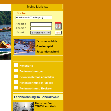
Meine Merkliste
Suche
Anreise:
Abreise:
für min.
Schwarzwald.de
Gewinnspiel:
Jetzt mitmachen!
Ferienorte
Ferienwohnungen
Fewo kostenlos anmelden
Ferienwohnungen Videos
Ferienwohnung Besitzer
Ferienwohnung im Schwarzwald
Haus Leufke
79853 Lenzkirch