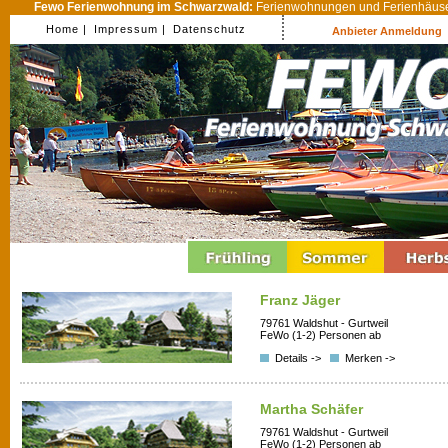
Fewo Ferienwohnung im Schwarzwald:
Ferienwohnungen und Ferienhäuser
Home |
Impressum |
Datenschutz
Anbieter Anmeldung
Franz Jäger
79761 Waldshut - Gurtweil
FeWo (1-2) Personen ab
Details ->
Merken ->
Martha Schäfer
79761 Waldshut - Gurtweil
FeWo (1-2) Personen ab