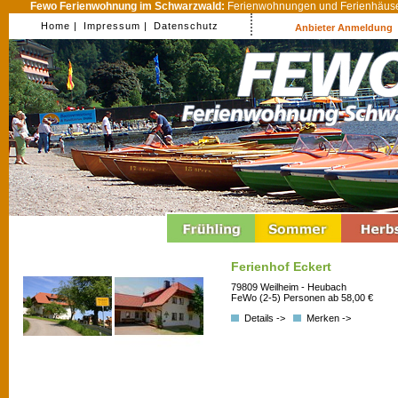
Fewo Ferienwohnung im Schwarzwald:
Ferienwohnungen und Ferienhäuser
Home |
Impressum |
Datenschutz
Anbieter Anmeldung
Ferienhof Eckert
79809 Weilheim - Heubach
FeWo (2-5) Personen ab 58,00 €
Details ->
Merken ->