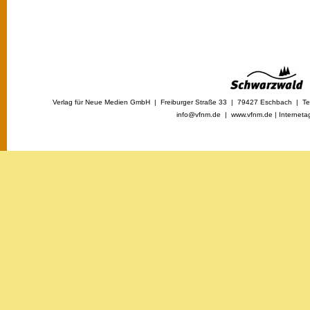
Verlag für Neue Medien GmbH | Freiburger Straße 33 | 79427 Eschbach | Tel
info@vfnm.de |
www.vfnm.de
|
Interneta