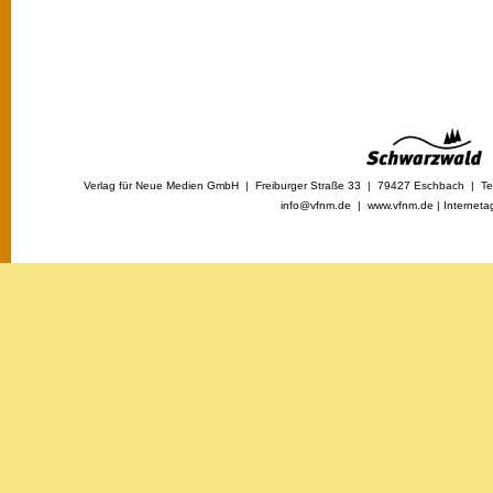
Verlag für Neue Medien GmbH | Freiburger Straße 33 | 79427 Eschbach | Tel
info@vfnm.de |
www.vfnm.de
|
Interneta