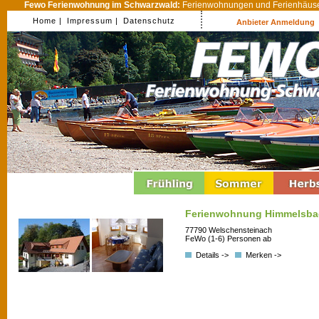
Fewo Ferienwohnung im Schwarzwald:
Ferienwohnungen und Ferienhäuser
Home |
Impressum |
Datenschutz
Anbieter Anmeldung
Ferienwohnung Himmelsba
77790 Welschensteinach
FeWo (1-6) Personen ab
Details ->
Merken ->