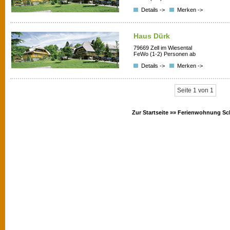
Details ->
Merken ->
Haus Dürk
79669 Zell im Wiesental
FeWo (1-2) Personen ab
Details ->
Merken ->
Seite 1 von 1
Zur Startseite »»
Ferienwohnung Sc