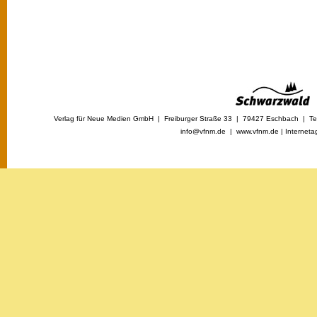
Verlag für Neue Medien GmbH | Freiburger Straße 33 | 79427 Eschbach | Tel
info@vfnm.de |
www.vfnm.de
|
Interneta