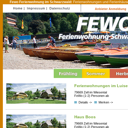
Fewo Ferienwohnung im Schwarzwald:
Ferienwohnungen und Ferienhäuser
Home |
Impressum |
Datenschutz
Anbieter Anmeldung
Ferienwohnungen im Luise
79669 Zell im Wiesental
FeWo (1-2) Personen ab
Details ->
Merken ->
Haus Boos
79669 Zell im Wiesental
FeWo (1-2) Personen ab