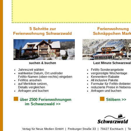
5 Schritte zur
Ferienwohnung
Ferienwohnung Schwarzwald
Schnäppchen Mark
suchen & buchen
Last Minute Schwarzwa
Jahreszeit wählen
FeWo Sonderangebote
wahlweise Datum, Ort und/oder
vergünstigte Wochentage
FeWo-Namen (oben-rechts) eingeben
Kennenlern-Rabatte
FeWos ansehen
All inclusive Pakete
auf Merkliste setzen,
Formular für FeWo-Anbieter
Details vergleichen
reduzierte Preise in Nebens
Anfragen und buchen
Anfragen und buchen
über 2500 Ferienwohnungen
Stöbern >>
im Schwarzwald >>
Verlag für Neue Medien GmbH | Freiburger Straße 33 | 79427 Eschbach | Tel