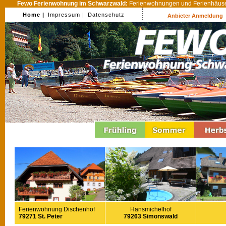
Fewo Ferienwohnung im Schwarzwald:
Ferienwohnungen und Ferienhäuser
Home |
Impressum |
Datenschutz
Anbieter Anmeldung
Ferienwohnung Dischenhof
Hansmichelhof
79271 St. Peter
79263 Simonswald