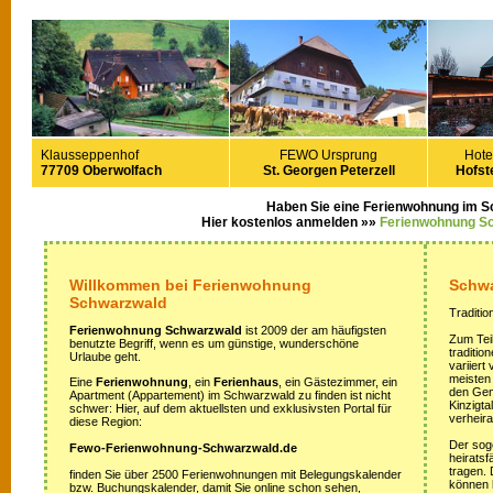
Klausseppenhof
FEWO Ursprung
Hote
77709 Oberwolfach
St. Georgen Peterzell
Hofste
Haben Sie eine Ferienwohnung im 
Hier kostenlos anmelden »»
Ferienwohnung S
Willkommen bei Ferienwohnung
Schwa
Schwarzwald
Traditio
Ferienwohnung Schwarzwald
ist 2009 der am häufigsten
Zum Teil
benutzte Begriff, wenn es um günstige, wunderschöne
traditi
Urlaube geht.
variiert
meisten
Eine
Ferienwohnung
, ein
Ferienhaus
, ein Gästezimmer, ein
den Gem
Apartment (Appartement) im Schwarzwald zu finden ist nicht
Kinzigta
schwer: Hier, auf dem aktuellsten und exklusivsten Portal für
verheira
diese Region:
Der sog
Fewo-Ferienwohnung-Schwarzwald.de
heirats
tragen.
finden Sie über 2500 Ferienwohnungen mit Belegungskalender
können 
bzw. Buchungskalender, damit Sie online schon sehen,