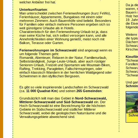
welcher Anbieter frei hat.
Da ja di
waren, s
Unterkunftsarten
:
Bauern 
Man unterscheidet zwischen Ferienwohnungen (kurz FeWo),
Holz her
Ferienhäuser, Appartements, Bungalows mit einem oder
19. Jah
mehreren Zimmern. Auch Bauernhöfe sind beliebt. Besonders
die Eis
für Familien oder einfach mehrere Personen ergeben sich so
folgende
weit günstigere Urlaube als in Hotels.
Charakteristisch für den Ferienwohnung-Urlaub ist ja, dass
Weitere
man seine Küche hat, sich selbst versorgen kann, und alle
die typ
Annehmlichkeiten einer Wohnung genießt, meist noch mit
Dächern
Balkon, Terasse oder Garten.
Schwarz
Kirschw
Ferienwohnungen im Schwarzwald
sind angesagt wenn es
um folgende Themen geht:
Kinofil
Romantik, Abenteuer, Relaxen in der Natur, Familienurlaub,
"Schwar
Selbstständigkeit, Junge-Leute-Urlaub, aber auch rüstiger
Forellen
Senioren-Urlaub, Freizeit und Sportarten wie Mountain-Biken,
Schwarzw
Rafting, Trekking, Paragleiten, Fallschirmspringen, oder
Schwarz
einfach klassisch Wandern in der herrlichen Waldgegend oder
"Schwar
Schwimmen in den idyllischen Bergseen.
Und ganz
Schrein
Es gibt so viele inspirierende Landschaften im Schwarzwald
(ca.
11 000 Quadrat-Km
) und seinen
265 Gemeinden
:
Grundsätzlich teilt man das Gebiet in
Nord-Schwarzwald,
Mittlerer-Schwarzwald und Süd-Schwarzwald
ein. Der
Hoch-Schwarzwald ist eine Bezeichnung für die höchsten
Gebiete im Südschwarzwald und südlicher Mittlerer
Schwarzwald, wobei die geologischen Naturräume und die
Verwaltungsgebiete abweichend sind.