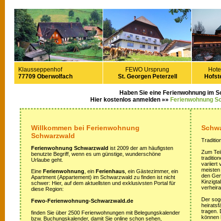
Klausseppenhof
FEWO Ursprung
Hote
77709 Oberwolfach
St. Georgen Peterzell
Hofste
Haben Sie eine Ferienwohnung im 
Hier kostenlos anmelden »»
Ferienwohnung S
Willkommen bei Ferienwohnung
Schwa
Schwarzwald
Traditio
Ferienwohnung Schwarzwald
ist 2009 der am häufigsten
Zum Teil
benutzte Begriff, wenn es um günstige, wunderschöne
traditi
Urlaube geht.
variiert
meisten
Eine
Ferienwohnung
, ein
Ferienhaus
, ein Gästezimmer, ein
den Gem
Apartment (Appartement) im Schwarzwald zu finden ist nicht
Kinzigta
schwer: Hier, auf dem aktuellsten und exklusivsten Portal für
verheira
diese Region:
Der sog
Fewo-Ferienwohnung-Schwarzwald.de
heirats
tragen.
finden Sie über 2500 Ferienwohnungen mit Belegungskalender
können 
bzw. Buchungskalender, damit Sie online schon sehen,