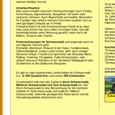
welcher Anbieter frei hat.
Da ja di
waren, s
Unterkunftsarten
:
Bauern 
Man unterscheidet zwischen Ferienwohnungen (kurz FeWo),
Holz her
Ferienhäuser, Appartements, Bungalows mit einem oder
19. Jah
mehreren Zimmern. Auch Bauernhöfe sind beliebt. Besonders
die Eis
für Familien oder einfach mehrere Personen ergeben sich so
folgende
weit günstigere Urlaube als in Hotels.
Charakteristisch für den Ferienwohnung-Urlaub ist ja, dass
Weitere
man seine Küche hat, sich selbst versorgen kann, und alle
die typ
Annehmlichkeiten einer Wohnung genießt, meist noch mit
Dächern
Balkon, Terasse oder Garten.
Schwarz
Kirschw
Ferienwohnungen im Schwarzwald
sind angesagt wenn es
um folgende Themen geht:
Kinofil
Romantik, Abenteuer, Relaxen in der Natur, Familienurlaub,
"Schwar
Selbstständigkeit, Junge-Leute-Urlaub, aber auch rüstiger
Forellen
Senioren-Urlaub, Freizeit und Sportarten wie Mountain-Biken,
Schwarzw
Rafting, Trekking, Paragleiten, Fallschirmspringen, oder
Schwarz
einfach klassisch Wandern in der herrlichen Waldgegend oder
"Schwar
Schwimmen in den idyllischen Bergseen.
Und ganz
Schrein
Es gibt so viele inspirierende Landschaften im Schwarzwald
(ca.
11 000 Quadrat-Km
) und seinen
265 Gemeinden
:
Grundsätzlich teilt man das Gebiet in
Nord-Schwarzwald,
Mittlerer-Schwarzwald und Süd-Schwarzwald
ein. Der
Hoch-Schwarzwald ist eine Bezeichnung für die höchsten
Gebiete im Südschwarzwald und südlicher Mittlerer
Schwarzwald, wobei die geologischen Naturräume und die
Verwaltungsgebiete abweichend sind.