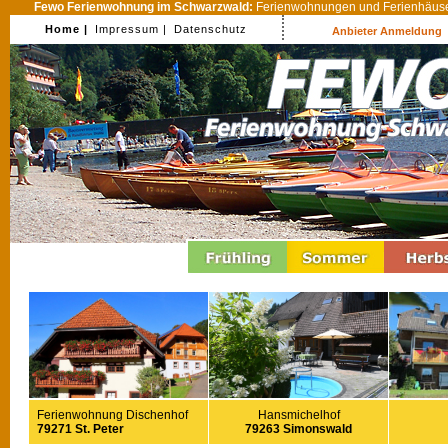
Fewo Ferienwohnung im Schwarzwald:
Ferienwohnungen und Ferienhäuser
Home |
Impressum |
Datenschutz
Anbieter Anmeldung
Ferienwohnung Dischenhof
Hansmichelhof
79271 St. Peter
79263 Simonswald