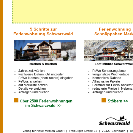
5 Schritte zur
Ferienwohnung
Ferienwohnung Schwarzwald
Schnäppchen Mark
suchen & buchen
Last Minute Schwarzwa
Jahreszeit wählen
FeWo Sonderangebote
wahlweise Datum, Ort und/oder
vergünstigte Wochentage
FeWo-Namen (oben-rechts) eingeben
Kennenlern-Rabatte
FeWos ansehen
All inclusive Pakete
auf Merkliste setzen,
Formular für FeWo-Anbieter
Details vergleichen
reduzierte Preise in Nebens
Anfragen und buchen
Anfragen und buchen
über 2500 Ferienwohnungen
Stöbern >>
im Schwarzwald >>
Verlag für Neue Medien GmbH | Freiburger Straße 33 | 79427 Eschbach | Tel