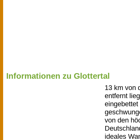
Informationen zu Glottertal
13 km von d
entfernt lie
eingebettet
geschwung
von den hö
Deutschland
ideales Wan