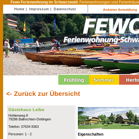
Fewo Ferienwohnung im Schwarzwald:
Ferienwohnungen und Ferienhäuser
Home |
Impressum |
Datenschutz
Anbieter Anmeldung
<- Zurück zur Übersicht
Gästehaus Leibe
Hohlenweg 8
79286 Ballrechten-Dottingen
Telefon: 07634 8363
Eigenschaften
Personen: 1 - 2