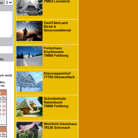
79853 Lenzkirch
der
ZweiTälerLand
Elztal &
Simonswäldertal
Ferienhaus
Köpflematte
79868 Feldberg
der
Klausseppenhof
ch nicht
77709 Oberwolfach
den,
ist.
6
a
So
Schniderhisle
5
06
Raitenbuch
79868 Feldberg
2
13
9
20
6
27
Wohlfühl Gästehaus
78136 Schonach
6
a
So