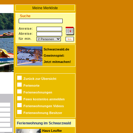
Meine Merkliste
Suche
Anreise:
Abreise:
für min.
Schwarzwald.de
Gewinnspiel:
Jetzt mitmachen!
Zurück zur Übersicht
Ferienorte
Ferienwohnungen
Fewo kostenlos anmelden
Ferienwohnungen Videos
Ferienwohnung Besitzer
Ferienwohnung im Schwarzwald
Haus Leufke