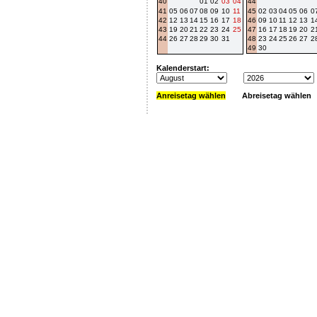
40
01
02
03
04
44
41
05
06
07
08
09
10
11
45
02
03
04
05
06
0
42
12
13
14
15
16
17
18
46
09
10
11
12
13
1
43
19
20
21
22
23
24
25
47
16
17
18
19
20
2
44
26
27
28
29
30
31
48
23
24
25
26
27
2
49
30
Kalenderstart:
Anreisetag wählen
Abreisetag wählen