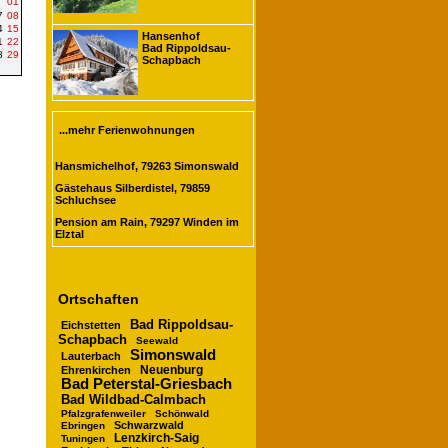
01
7
08
4
15
Hansenhof
1
22
Bad Rippoldsau-
8
29
Schapbach
...mehr Ferienwohnungen
Hansmichelhof, 79263 Simonswald
Gästehaus Silberdistel, 79859
Schluchsee
Pension am Rain, 79297 Winden im
Elztal
Ortschaften
Bad Rippoldsau-
Eichstetten
Schapbach
Seewald
Simonswald
Lauterbach
Neuenburg
Ehrenkirchen
Bad Peterstal-Griesbach
Bad Wildbad-Calmbach
Pfalzgrafenweiler
Schönwald
Schwarzwald
Ebringen
Lenzkirch-Saig
Tuningen