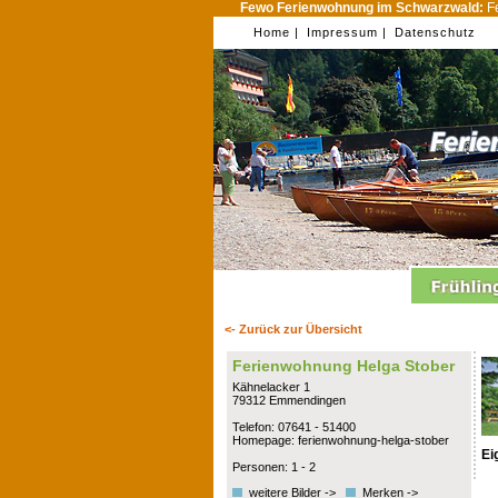
Fewo Ferienwohnung im Schwarzwald:
Fe
Home |
Impressum |
Datenschutz
<- Zurück zur Übersicht
Ferienwohnung Helga Stober
Kähnelacker 1
79312 Emmendingen
Telefon: 07641 - 51400
Homepage: ferienwohnung-helga-stober
Ei
Personen: 1 - 2
weitere Bilder ->
Merken ->