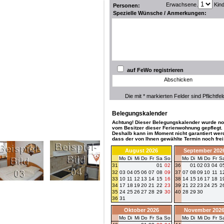
Erwachsene.
Kin
Personen:
Spezielle Wünsche / Anmerkungen:
auf FeWo registrieren
Abschicken
Die mit * markierten Felder sind Pflichtfel
Belegungskalender
Achtung! Dieser Belegungskalender wurde no
vom Besitzer dieser Ferienwohnung gepflegt.
Deshalb kann im Moment nicht garantiert wer
dass der von Ihnen gewählte Termin noch frei 
August 2026
September 202
Mo
Di
Mi
Do
Fr
Sa
So
Mo
Di
Mi
Do
Fr
S
31
01
02
36
01
02
03
04
0
32
03
04
05
06
07
08
09
37
07
08
09
10
11
1
33
10
11
12
13
14
15
16
38
14
15
16
17
18
1
34
17
18
19
20
21
22
23
39
21
22
23
24
25
2
35
24
25
26
27
28
29
30
40
28
29
30
36
31
Oktober 2026
November 202
Mo
Di
Mi
Do
Fr
Sa
So
Mo
Di
Mi
Do
Fr
S