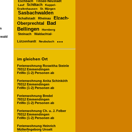
Eschbach
Titisee-Neustadt
Schiltach
Lauf
Kappel-
Grafenhausen
St. Märgen
Sasbachwalden
Elzach-
Schallstadt
Rheinau
Bad
Oberprechtal
Bellingen
en
Hornberg
Steinach
Waldachtal-
zwald
...
Lützenhardt
Neubulach
im gleichen Ort
Ferienwohnung Roswitha Steinle
79312 Emmendingen
FeWo (1-2) Personen ab
Ferienwohnung Anita Schinköth
79312 Emmendingen
FeWo (1-2) Personen ab
Ferienwohnung Bredel
79312 Emmendingen
FeWo (1-2) Personen ab
Ferienwohnung Ch. u. J. Felber
79312 Emmendingen
FeWo (1-2) Personen ab
Ferienwohnung Heinrich
Müller/Ingeborg Unselt