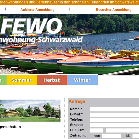
rienwohnungen und Ferienhäuser in den schönsten Ferienorten im Schwarzwald
Anbieter Anmeldung
Besucher Anmeldung
Anfrage
Name:*
E-Mail:*
Telefon:
Strasse:
genschaften
PLZ, Ort
Zeitraum:
von
bis