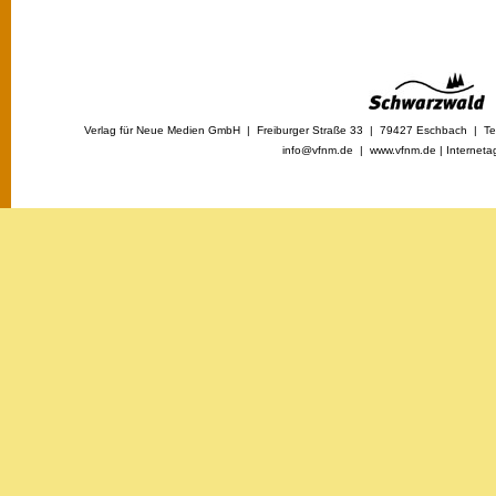
Verlag für Neue Medien GmbH | Freiburger Straße 33 | 79427 Eschbach | Tel
info@vfnm.de |
www.vfnm.de
|
Interneta