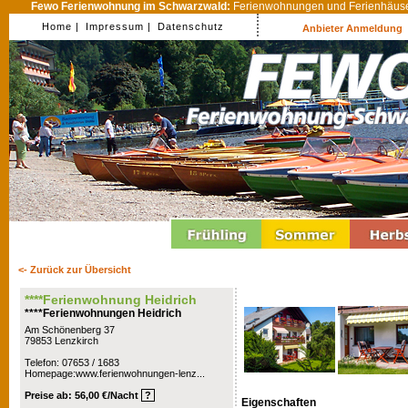
Fewo Ferienwohnung im Schwarzwald:
Ferienwohnungen und Ferienhäuser
Home |
Impressum |
Datenschutz
Anbieter Anmeldung
<- Zurück zur Übersicht
****Ferienwohnung Heidrich
****Ferienwohnungen Heidrich
Am Schönenberg 37
79853 Lenzkirch
Telefon: 07653 / 1683
Homepage:www.ferienwohnungen-lenz...
Preise ab: 56,00 €/Nacht
?
Eigenschaften