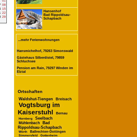
01
7
08
4
15
Hansenhof
1
22
Bad Rippoldsau-
8
29
Schapbach
...mehr Ferienwohnungen
Hansmichelhof, 79263 Simonswald
Gästehaus Silberdistel, 79859
Schluchsee
Pension am Rain, 79297 Winden im
Elztal
Ortschaften
Waldshut-Tiengen
Breisach
Vogtsburg im
Kaiserstuhl
Bernau
Seelbach
Hornberg
Bad
Mühlenbach
Rippoldsau-Schapbach
Ballrechten-Dottingen
Wörth
Simmersfeld
Gottenheim