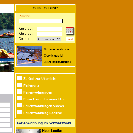
Meine Merkliste
Suche
Anreise:
Abreise:
für min.
Schwarzwald.de
Gewinnspiel:
Jetzt mitmachen!
Zurück zur Übersicht
Ferienorte
Ferienwohnungen
Fewo kostenlos anmelden
Ferienwohnungen Videos
Ferienwohnung Besitzer
Ferienwohnung im Schwarzwald
Haus Leufke