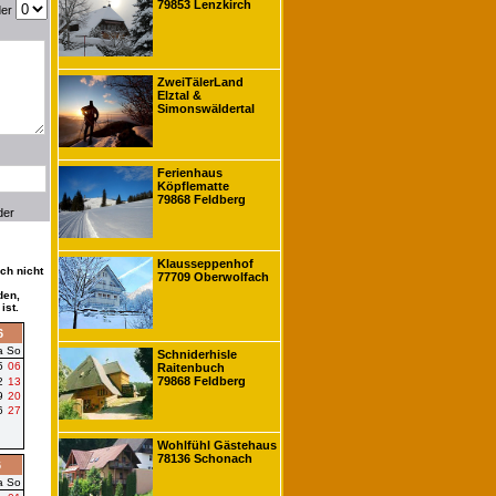
79853 Lenzkirch
der
ZweiTälerLand
Elztal &
Simonswäldertal
Ferienhaus
Köpflematte
79868 Feldberg
der
Klausseppenhof
ch nicht
77709 Oberwolfach
den,
ist.
6
a
So
Schniderhisle
5
06
Raitenbuch
79868 Feldberg
2
13
9
20
6
27
Wohlfühl Gästehaus
78136 Schonach
6
a
So