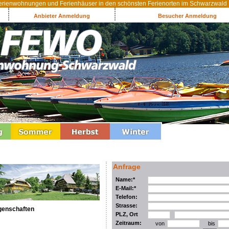
rienwohnungen und Ferienhäuser in den schönsten Ferienorten im Schwarzwald
Anbieter Anmeldung
Besucher Anmeldung
Anfrage
Name:*
E-Mail:*
Telefon:
Strasse:
genschaften
PLZ, Ort
Zeitraum:
von
bis