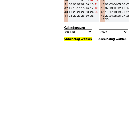
40
01
02
03
04
44
41
05
06
07
08
09
10
11
45
02
03
04
05
06
0
42
12
13
14
15
16
17
18
46
09
10
11
12
13
1
43
19
20
21
22
23
24
25
47
16
17
18
19
20
2
44
26
27
28
29
30
31
48
23
24
25
26
27
2
49
30
Kalenderstart:
Anreisetag wählen
Abreisetag wählen