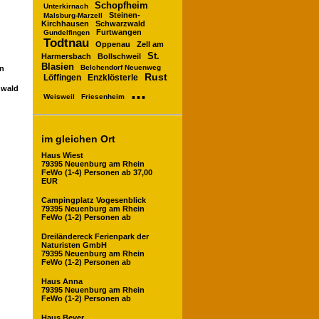
Schopfheim
Unterkirnach
Steinen-
Malsburg-Marzell
Kirchhausen
Schwarzwald
Furtwangen
Gundelfingen
Todtnau
Oppenau
Zell am
St.
Harmersbach
Bollschweil
Blasien
Belchendorf Neuenweg
en
Rust
Enzklösterle
Löffingen
...
zwald
Weisweil
Friesenheim
im gleichen Ort
Haus Wiest
79395 Neuenburg am Rhein
FeWo (1-4) Personen ab 37,00
EUR
Campingplatz Vogesenblick
79395 Neuenburg am Rhein
FeWo (1-2) Personen ab
Dreiländereck Ferienpark der
Naturisten GmbH
79395 Neuenburg am Rhein
FeWo (1-2) Personen ab
Haus Anna
79395 Neuenburg am Rhein
FeWo (1-2) Personen ab
Haus Beyer