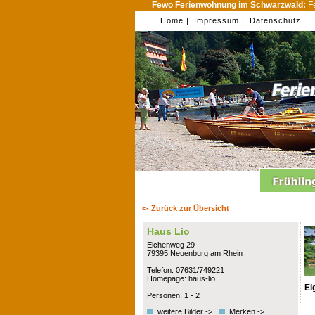
Fewo Ferienwohnung im Schwarzwald:
Fe
Home |
Impressum |
Datenschutz
<- Zurück zur Übersicht
Haus Lio
Eichenweg 29
79395 Neuenburg am Rhein
Telefon: 07631/749221
Homepage: haus-lio
Ei
Personen: 1 - 2
weitere Bilder ->
Merken ->