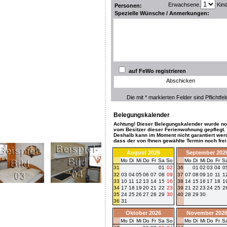
Erwachsene.
Kin
Personen:
Spezielle Wünsche / Anmerkungen:
auf FeWo registrieren
Abschicken
Die mit * markierten Felder sind Pflichtfel
Belegungskalender
Achtung! Dieser Belegungskalender wurde no
vom Besitzer dieser Ferienwohnung gepflegt.
Deshalb kann im Moment nicht garantiert wer
dass der von Ihnen gewählte Termin noch frei 
August 2026
September 202
Mo
Di
Mi
Do
Fr
Sa
So
Mo
Di
Mi
Do
Fr
S
31
01
02
36
01
02
03
04
0
32
03
04
05
06
07
08
09
37
07
08
09
10
11
1
33
10
11
12
13
14
15
16
38
14
15
16
17
18
1
34
17
18
19
20
21
22
23
39
21
22
23
24
25
2
35
24
25
26
27
28
29
30
40
28
29
30
36
31
Oktober 2026
November 202
Mo
Di
Mi
Do
Fr
Sa
So
Mo
Di
Mi
Do
Fr
S