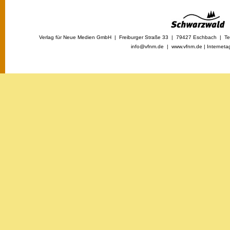
Verlag für Neue Medien GmbH | Freiburger Straße 33 | 79427 Eschbach | Tel
info@vfnm.de |
www.vfnm.de
|
Interneta