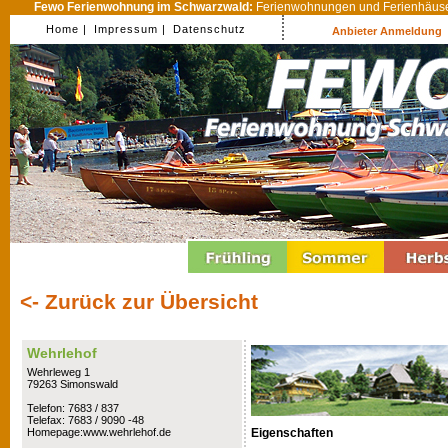
Fewo Ferienwohnung im Schwarzwald:
Ferienwohnungen und Ferienhäuser
Home |
Impressum |
Datenschutz
Anbieter Anmeldung
<- Zurück zur Übersicht
Wehrlehof
Wehrleweg 1
79263 Simonswald
Telefon: 7683 / 837
Telefax: 7683 / 9090 -48
Eigenschaften
Homepage:www.wehrlehof.de