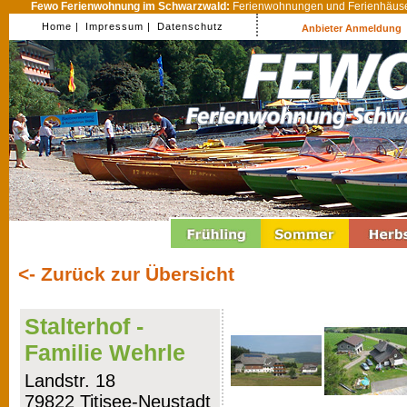
Fewo Ferienwohnung im Schwarzwald:
Ferienwohnungen und Ferienhäuser
Home |
Impressum |
Datenschutz
Anbieter Anmeldung
<- Zurück zur Übersicht
Stalterhof -
Familie Wehrle
Landstr. 18
79822 Titisee-Neustadt